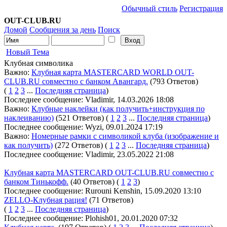
Обычный стиль
Регистрация
OUT-CLUB.RU
Домой
Сообщения за день
Поиск
Новый Тема
Клубная символика
Важно:
Клубная карта MASTERCARD WORLD OUT-
CLUB.RU совместно с банком Авангард.
(793 Ответов)
(
1
2
3
...
Последняя страница
)
Последнее сообщение: Vladimir, 14.03.2026 18:08
Важно:
Клубные наклейки (как получить+инструкция по
наклеиванию)
(521 Ответов)
(
1
2
3
...
Последняя страница
)
Последнее сообщение: Wyzi, 09.01.2024 17:19
Важно:
Номерные рамки с символикой клуба (изображение и
как получить)
(272 Ответов)
(
1
2
3
...
Последняя страница
)
Последнее сообщение: Vladimir, 23.05.2022 21:08
Клубная карта MASTERCARD OUT-CLUB.RU совместно с
банком Тинькофф.
(40 Ответов)
(
1
2
3
)
Последнее сообщение: Rurouni Kenshin, 15.09.2020 13:10
ZELLO-Клубная рация!
(71 Ответов)
(
1
2
3
...
Последняя страница
)
Последнее сообщение: Plohish01, 20.01.2020 07:32