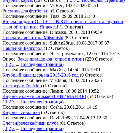
Клубная карта.
(197 Ответов)
(
1
2
3
...
Последняя страница
)
Последнее сообщение: VitRec, 19.01.2020 05:51
Рисунки для футболки.
(1 Ответов)
Последнее сообщение: Tnaz, 29.09.2018 21:40
Яндекс-виджет OUT-CLUB.RU - новостная лента клуба на
главной странице Яндекса!
(1 Ответов)
Последнее сообщение: Dimassu, 26.01.2018 09:39
Проекция логотипа Mitsubishi
(8 Ответов)
Последнее сообщение: SultAn28rus, 10.08.2017 09:37
Наклейки Белгород
(12 Ответов)
Последнее сообщение: Электромеханик, 12.05.2016 19:13
Опрос:
Заказ шильдиков (опрос внутри)
(239 Ответов)
(
1
2
3
...
Последняя страница
)
Последнее сообщение: MaxXL, 14.04.2015 19:01
Клубный календарь на 2015-2016 год
(0 Ответов)
Последнее сообщение: Vladimir, 10.02.2015 23:25
Инстаграм #outclub
(1 Ответов)
Последнее сообщение: Ламик, 16.06.2014 10:52
Клубные рамки снимают! ВНИМАНИЕ!
(54 Ответов)
(
1
2
3
...
Последняя страница
)
Последнее сообщение: Cosha, 20.01.2014 14:19
Клубная сиволика
(5 Ответов)
Последнее сообщение: DeviL1988, 17.04.2013 12:30
Слоган/речевка/гимн клуба
(61 Ответов)
(
1
2
3
...
Последняя страница
)