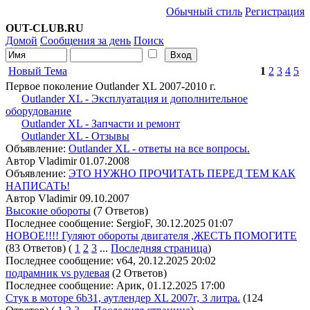
Обычный стиль
Регистрация
OUT-CLUB.RU
Домой
Сообщения за день
Поиск
Новый Тема
1
2
3
4
5
Первое поколение Outlander XL 2007-2010 г.
Outlander XL - Эксплуатация и дополнительное
оборудование
Outlander XL - Запчасти и ремонт
Outlander XL - Отзывы
Объявление:
Outlander XL - ответы на все вопросы.
Автор Vladimir 01.07.2008
Объявление:
ЭТО НУЖНО ПРОЧИТАТЬ ПЕРЕД ТЕМ КАК
НАПИСАТЬ!
Автор Vladimir 09.10.2007
Высокие обороты
(7 Ответов)
Последнее сообщение: SergioF, 30.12.2025 01:07
НОВОЕ!!!! Гуляют обороты двигателя ,ЖЕСТЬ ПОМОГИТЕ
(83 Ответов)
(
1
2
3
...
Последняя страница
)
Последнее сообщение: v64, 20.12.2025 20:02
подрамник vs рулевая
(2 Ответов)
Последнее сообщение: Арик, 01.12.2025 17:00
Стук в моторе 6b31, аутлендер XL 2007г, 3 литра.
(124