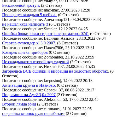
Последнее сообщение: vitaly77, 09.11.2023 19:26
Бесключевой доступ.
(2 Ответов)
Последнее сообщение: mac-mac, 27.06.2023 12:20
Провернул вкладыш 5 шейки .
(0 Ответов)
Последнее сообщение: Александр121, 03.04.2023 08:43
не нашел куда написать :)
(6 Ответов)
Последнее сообщение: Simpler, 12.12.2022 04:25
Ошибка блокировки гидротрансформатора 0741
(0 Ответов)
Последнее сообщение: Василий Авилов, 28.10.2022 09:04
Стартер аутлендер xl 3.0 2007.
(6 Ответов)
Последнее сообщение: Павел7906, 25.10.2022 13:31
Козырек щитка приборов
(0 Ответов)
Последнее сообщение: Zombraider, 21.10.2022 23:59
Не складывается второй ряд сидений
(3 Ответов)
Последнее сообщение: Никита707, 23.08.2022 15:35
Загорелись ВСЕ ошибки и вибрация на холостых оборотах.
(0
Ответов)
Последнее сообщение: krepostnoj, 14.06.2022 20:13
Активация круиза в Иваново.
(0 Ответов)
Последнее сообщение: Сергей_37, 08.06.2022 19:17
Подрамник на Аут2 3,0л 2007
(2 Ответов)
Последнее сообщение: Aleksandr_53, 17.05.2022 22:45
Второй лямда зонд
(2 Ответов)
Последнее сообщение: cartmanes, 31.01.2022 22:05
подсветка кнопок руля не работает
(2 Ответов)