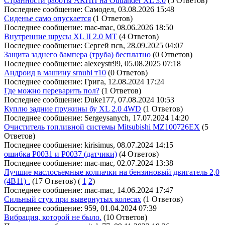
Странности работы АКПП на Outlander XL 3.0
(5 Ответов)
Последнее сообщение: Самодел, 03.08.2026 15:48
Сиденье само опускается
(1 Ответов)
Последнее сообщение: mac-mac, 08.06.2026 18:50
Внутренние шрусы XL II 2.0 МТ
(4 Ответов)
Последнее сообщение: Сергей псв, 28.09.2025 04:07
Защита заднего бампера (труба) бесплатно
(0 Ответов)
Последнее сообщение: alexeystr99, 05.08.2025 07:18
Андроид в машину srnubi т10
(0 Ответов)
Последнее сообщение: Грига, 12.08.2024 17:24
Где можно переварить пол?
(1 Ответов)
Последнее сообщение: Duke177, 07.08.2024 10:53
Куплю задние пружины бу XL 2.0 4WD
(1 Ответов)
Последнее сообщение: Sergeysanych, 17.07.2024 14:20
Очиститель топливной системы Mitsubishi MZ100726EX
(5
Ответов)
Последнее сообщение: kirisimus, 08.07.2024 14:15
ошибка P0031 и P0037 (датчики)
(4 Ответов)
Последнее сообщение: mac-mac, 02.07.2024 13:38
Лучшие маслосъемные колпачки на бензиновый двигатель 2,0
(4B11) .
(17 Ответов)
(
1
2
)
Последнее сообщение: mac-mac, 14.06.2024 17:47
Сильный стук при вывернутых колесах
(1 Ответов)
Последнее сообщение: 959, 01.04.2024 07:39
Вибрация, которой не было.
(10 Ответов)