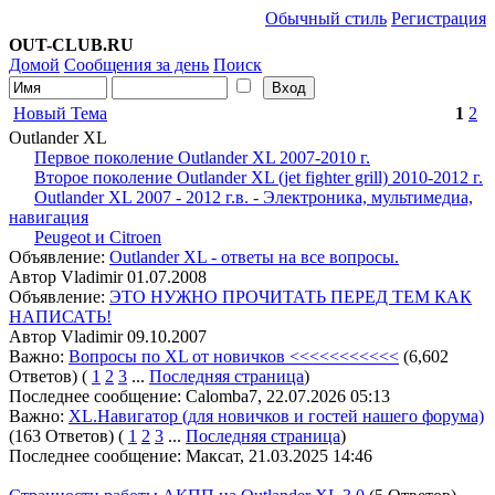
Обычный стиль
Регистрация
OUT-CLUB.RU
Домой
Сообщения за день
Поиск
Новый Тема
1
2
Outlander XL
Первое поколение Outlander XL 2007-2010 г.
Второе поколение Outlander XL (jet fighter grill) 2010-2012 г.
Outlander XL 2007 - 2012 г.в. - Электроника, мультимедиа,
навигация
Peugeot и Citroen
Объявление:
Outlander XL - ответы на все вопросы.
Автор Vladimir 01.07.2008
Объявление:
ЭТО НУЖНО ПРОЧИТАТЬ ПЕРЕД ТЕМ КАК
НАПИСАТЬ!
Автор Vladimir 09.10.2007
Важно:
Вопросы по XL от новичков <<<<<<<<<<<
(6,602
Ответов)
(
1
2
3
...
Последняя страница
)
Последнее сообщение: Calomba7, 22.07.2026 05:13
Важно:
XL.Навигатор (для новичков и гостей нашего форума)
(163 Ответов)
(
1
2
3
...
Последняя страница
)
Последнее сообщение: Максат, 21.03.2025 14:46