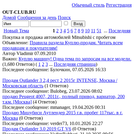
Обычный стиль
Регистрация
OUT-CLUB.RU
Домой
Сообщения за день
Поиск
Новый Тема
1
2
3
4
5
6
7
8
9
10
11
51
...
Последняя
Покупка и продажа автомобилей Mitsubishi с пробегом
Объявление:
Правила раздела Куплю-продам. Читать всем
продавцам и покупателям!
Автор Vladimir 07.09.2010
Важно:
Куплю машину! Одна тема по запросам на все модели.
(1,680 Ответов)
(
1
2
3
...
Последняя страница
)
Последнее сообщение: Булочкин, 07.05.2026 16:33
Продам Outlander 3 2,4 рест 2 2015г INTENSE, Москва /
Московская область
(1 Ответов)
Последнее сообщение: Bulobeg, 23.07.2026 08:02
продаю Peugeot 4007, 2011г., полный привод, вариатор, 200
т.км. [Москва]
(4 Ответов)
Последнее сообщение: mmanager, 19.04.2026 00:31
Продаю Мицубиси Аутлендер 2015 г.в. пробег 117тыс. в г.
Москва
(0 Ответов)
Последнее сообщение: verder73, 10.01.2026 22:27
Продам Outlander 3.0 2019 GT V6
(0 Ответов)