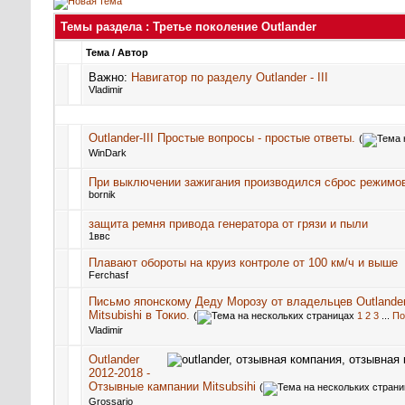
Темы раздела
: Третье поколение Outlander
Тема
/
Автор
Важно:
Навигатор по разделу Outlander - III
Vladimir
Outlander-III Простые вопросы - простые ответы.
(
WinDark
При выключении зажигания производился сброс режимо
bornik
защита ремня привода генератора от грязи и пыли
1ввс
Плавают обороты на круиз контроле от 100 км/ч и выше
Ferchasf
Письмо японскому Деду Морозу от владельцев Outlander
Mitsubishi в Токио.
(
1
2
3
...
По
Vladimir
Outlander
2012-2018 -
Отзывные кампании Mitsubsihi
(
Grossario