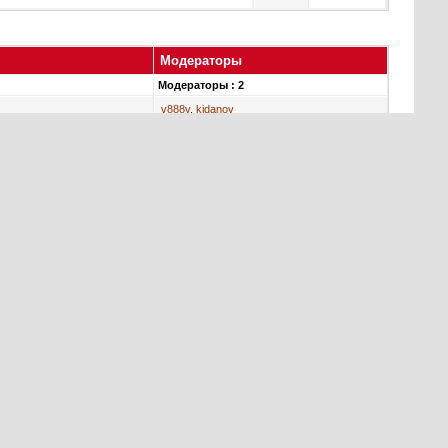
Модераторы
Модераторы : 2
v888v
,
kidanov
Текущее время:
18:18
. Часовой пояс GMT +3.