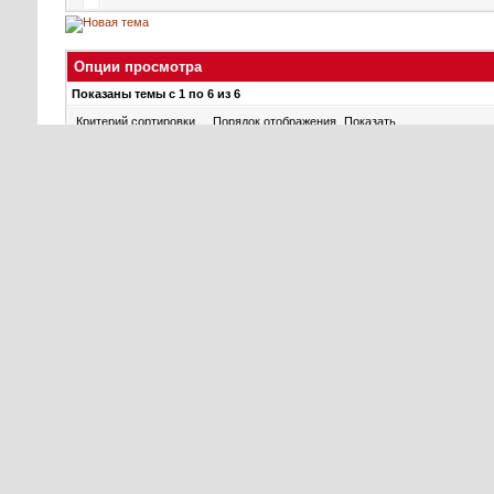
Опции просмотра
Показаны темы с 1 по 6 из 6
Критерий сортировки
Порядок отображения
Показать
Новые сообщения
Популярная тема с новыми сообщениями
Нет новых сообщений
Популярная тема без новых сообщений
Тема закрыта
Ваши права в разделе
Вы
не можете
создавать новые темы
Вы
не можете
отвечать в темах
Вы
не можете
прикреплять вложения
Вы
не можете
редактировать свои сообщения
BB коды
Вкл.
Смайлы
Вкл.
[IMG]
код
Вкл.
HTML код
Выкл.
Правила форума