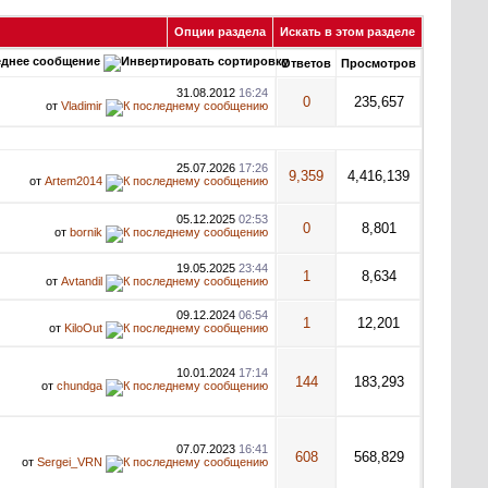
Опции раздела
Искать в этом разделе
днее сообщение
Ответов
Просмотров
31.08.2012
16:24
0
235,657
от
Vladimir
25.07.2026
17:26
9,359
4,416,139
от
Artem2014
05.12.2025
02:53
0
8,801
от
bornik
19.05.2025
23:44
1
8,634
от
Avtandil
09.12.2024
06:54
1
12,201
от
KiloOut
10.01.2024
17:14
144
183,293
от
chundga
07.07.2023
16:41
608
568,829
от
Sergei_VRN