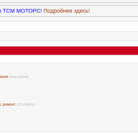
9 в ТСМ МОТОРС!
Подробнее здесь!
вание
(949/158345)
, ремонт.
(713/35652)