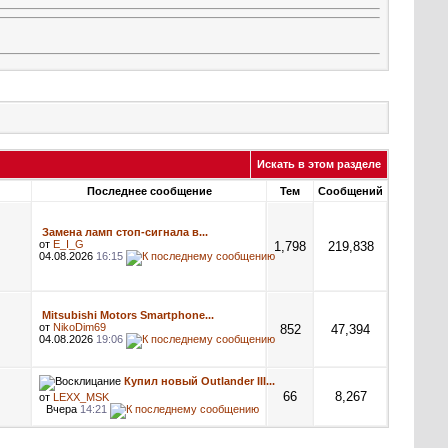
Искать в этом разделе
Последнее сообщение
Тем
Сообщений
Замена ламп стоп-сигнала в...
от
E_I_G
1,798
219,838
04.08.2026
16:15
Mitsubishi Motors Smartphone...
от
NikoDim69
852
47,394
04.08.2026
19:06
Купил новый Outlander III...
66
8,267
от
LEXX_MSK
Вчера
14:21