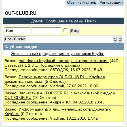
Обычный стиль
Регистрация
OUT-CLUB.RU
Домой
Сообщения за день
Поиск
Новый Тема
1
2
Клубные скидки
Эксклюзивные предложения от участников Клуба.
Важно:
autodoc.ru Клубный партнер - интернет магазин
(447
Ответов)
(
1
2
3
...
Последняя страница
)
Последнее сообщение: АВТОДОК, 13.07.2026 15:49
Важно:
Перечень партнеров OUT-CLUB.RU - Клубная
дисконтная система.
(5 Ответов)
Последнее сообщение: Vladimir, 27.08.2022 18:06
Важно:
Запчасти в AUTOPITER.RU с эксклюзивной скидкой
OUT-CLUB.RU
(10 Ответов)
Последнее сообщение: Андрей_Кл, 04.02.2018 23:43
Важно:
Информация для лиц, желающих сотрудничать с
Клубом.
(0 Ответов)
Последнее сообщение: Vladimir, 18.11.2016 17:42