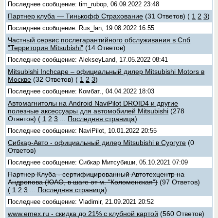
Последнее сообщение: tim_rubop, 06.09.2022 23:48
Партнер клуба — Тинькофф Страхование
(31 Ответов)
(
1
2
3
)
Последнее сообщение: Rus_lan, 19.08.2022 16:55
Частный сервис послегарантийного обслуживания в Спб
"Территория Mitsubishi"
(14 Ответов)
Последнее сообщение: AlekseyLand, 17.05.2022 08:41
Mitsubishi Inchcape – официальный дилер Mitsubishi Motors в
Москве
(32 Ответов)
(
1
2
3
)
Последнее сообщение: Комбат., 04.04.2022 18:03
Автомагнитолы на Android NaviPilot DROID4 и другие
полезные аксессуары для автомобилей Mitsubishi
(278
Ответов)
(
1
2
3
...
Последняя страница
)
Последнее сообщение: NaviPilot, 10.01.2022 20:55
Сибкар-Авто - официальный дилер Mitsubishi в Сургуте
(0
Ответов)
Последнее сообщение: Сибкар Митсубиши, 05.10.2021 07:09
Партнер Клуба - сертифицированный Автотехцентр на
Андропова (ЮАО, в шаге от м. "Коломенская")
(97 Ответов)
(
1
2
3
...
Последняя страница
)
Последнее сообщение: Vladimir, 21.09.2021 20:52
www.emex.ru - скидка до 21% с клубной картой
(560 Ответов)