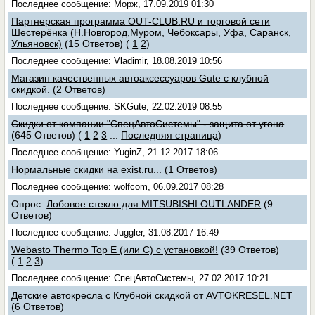
Последнее сообщение: Морж, 17.09.2019 01:30
Партнерская программа OUT-CLUB.RU и торговой сети
Шестерёнка (Н.Новгород,Муром, Чебоксары, Уфа, Саранск,
Ульяновск)
(15 Ответов)
(
1
2
)
Последнее сообщение: Vladimir, 18.08.2019 10:56
Магазин качественных автоаксессуаров Gute с клубной
скидкой.
(2 Ответов)
Последнее сообщение: SKGute, 22.02.2019 08:55
Скидки от компании "СпецАвтоСистемы" - защита от угона
(645 Ответов)
(
1
2
3
...
Последняя страница
)
Последнее сообщение: YuginZ, 21.12.2017 18:06
Нормальные скидки на exist.ru...
(1 Ответов)
Последнее сообщение: wolfcom, 06.09.2017 08:28
Опрос:
Лобовое стекло для MITSUBISHI OUTLANDER
(9
Ответов)
Последнее сообщение: Juggler, 31.08.2017 16:49
Webasto Thermo Top Е (или C) c установкой!
(39 Ответов)
(
1
2
3
)
Последнее сообщение: СпецАвтоСистемы, 27.02.2017 10:21
Детские автокресла с Клубной скидкой от AVTOKRESEL.NET
(6 Ответов)