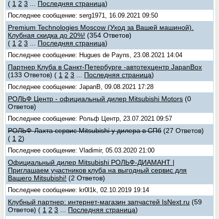
(
1
2
3
...
Последняя страница
)
Последнее сообщение: serg1971, 16.09.2021 09:50
Premium Technologies Moscow (Уход за Вашей машиной).
Клубная скидка до 20%!
(354 Ответов)
(
1
2
3
...
Последняя страница
)
Последнее сообщение: Hugues de Payns, 23.08.2021 14:04
Партнер Клуба в Санкт-Петербурге -автотехцентр JapanBox
(133 Ответов)
(
1
2
3
...
Последняя страница
)
Последнее сообщение: JapanB, 09.08.2021 17:28
РОЛЬФ Центр - официальный дилер Mitsubishi Motors
(0
Ответов)
Последнее сообщение: Рольф Центр, 23.07.2021 09:57
РОЛЬФ-Лахта сервис Mitsubishi у дилера в СПб
(27 Ответов)
(
1
2
)
Последнее сообщение: Vladimir, 05.03.2020 21:00
Официальный дилер Mitsubishi РОЛЬФ-ДИАМАНТ |
Приглашаем участников клуба на выгодный сервис для
Вашего Mitsubishi!
(2 Ответов)
Последнее сообщение: kr0l1k, 02.10.2019 19:14
Клубный партнер: интернет-магазин запчастей IsNext.ru
(59
Ответов)
(
1
2
3
...
Последняя страница
)