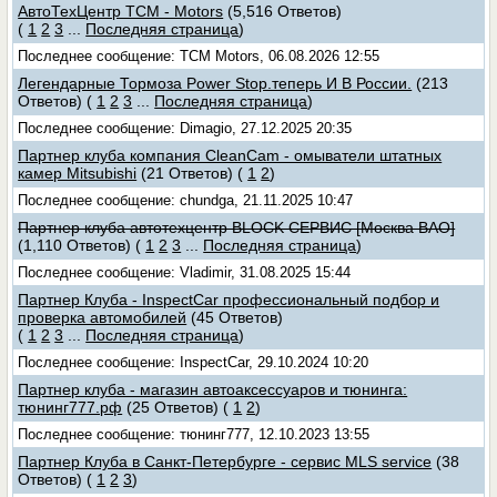
АвтоТехЦентр TCM - Motors
(5,516 Ответов)
(
1
2
3
...
Последняя страница
)
Последнее сообщение: TCM Motors, 06.08.2026 12:55
Легендарные Тормоза Power Stop.теперь И В России.
(213
Ответов)
(
1
2
3
...
Последняя страница
)
Последнее сообщение: Dimagio, 27.12.2025 20:35
Партнер клуба компания CleanCam - омыватели штатных
камер Mitsubishi
(21 Ответов)
(
1
2
)
Последнее сообщение: chundga, 21.11.2025 10:47
Партнер клуба автотехцентр BLOCK СЕРВИС [Москва ВАО]
(1,110 Ответов)
(
1
2
3
...
Последняя страница
)
Последнее сообщение: Vladimir, 31.08.2025 15:44
Партнер Клуба - InspectCar профессиональный подбор и
проверка автомобилей
(45 Ответов)
(
1
2
3
...
Последняя страница
)
Последнее сообщение: InspectCar, 29.10.2024 10:20
Партнер клуба - магазин автоаксессуаров и тюнинга:
тюнинг777.рф
(25 Ответов)
(
1
2
)
Последнее сообщение: тюнинг777, 12.10.2023 13:55
Партнер Клуба в Санкт-Петербурге - сервис MLS service
(38
Ответов)
(
1
2
3
)