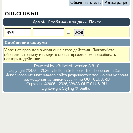
Обычный стиль
Регистрация
OUT-CLUB.RU
Домой
Сообщения за день
Поиск
Сообщение форума
У вас нет прав для выполнения этого действия. Пожалуйста,
обновите страницу и войдите снова, прежде чем попробовать
повторить действие.
Powered by vBulletin® Version 3.8.10
Copyright ©2000 - 2026, vBulletin Solutions, Inc. Перевод:
zCarot
Использование материалов сайта разрешается только при условии
размещения активной ссылки на OUT-CLUB.RU
Copyright ©2006 - 2026, WWW.OUT-CLUB.RU
Lightweight Styling ©
Dartho