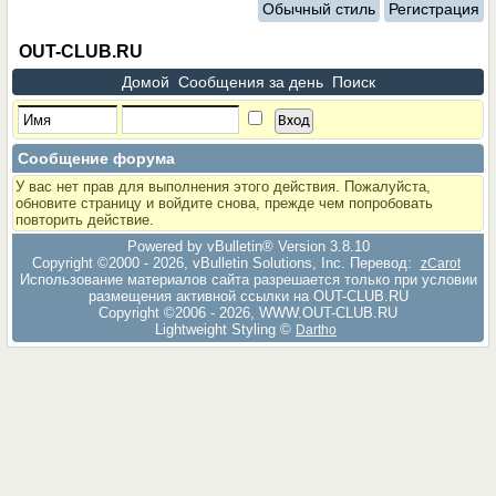
Обычный стиль
Регистрация
OUT-CLUB.RU
Домой
Сообщения за день
Поиск
Сообщение форума
У вас нет прав для выполнения этого действия. Пожалуйста,
обновите страницу и войдите снова, прежде чем попробовать
повторить действие.
Powered by vBulletin® Version 3.8.10
Copyright ©2000 - 2026, vBulletin Solutions, Inc. Перевод:
zCarot
Использование материалов сайта разрешается только при условии
размещения активной ссылки на OUT-CLUB.RU
Copyright ©2006 - 2026, WWW.OUT-CLUB.RU
Lightweight Styling ©
Dartho