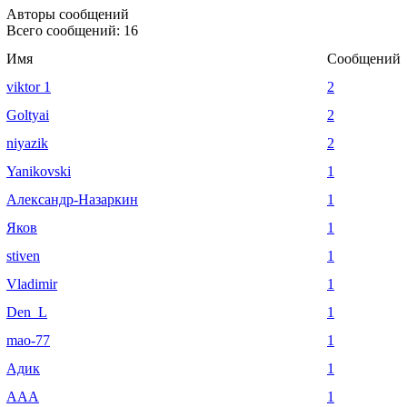
Авторы сообщений
Всего сообщений: 16
Имя
Сообщений
viktor 1
2
Goltyai
2
niyazik
2
Yanikovski
1
Александр-Назаркин
1
Яков
1
stiven
1
Vladimir
1
Den_L
1
mao-77
1
Адик
1
ААА
1