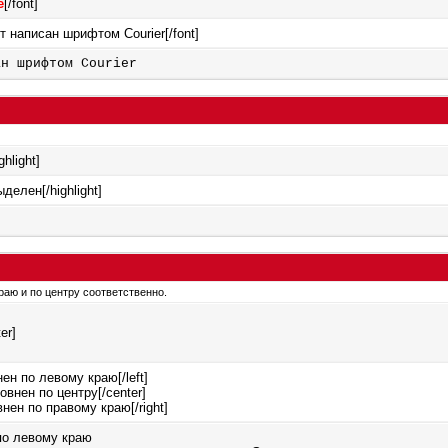
е
[/font]
ст написан шрифтом Courier[/font]
ан шрифтом Courier
ghlight]
ыделен[/highlight]
 краю и по центру соответственно.
er]
нен по левому краю[/left]
овнен по центру[/center]
внен по правому краю[/right]
по левому краю