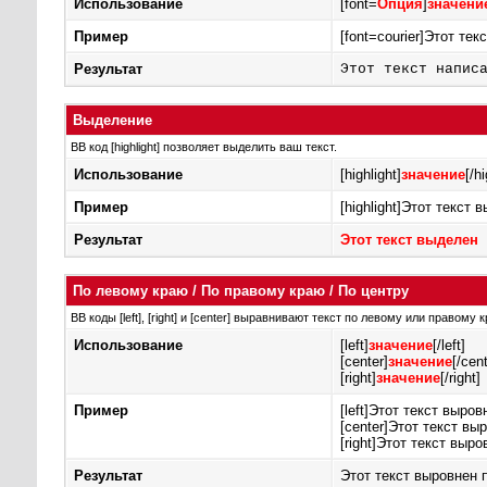
Использование
[font=
Опция
]
значени
Пример
[font=courier]Этот тек
Результат
Этот текст напис
Выделение
BB код [highlight] позволяет выделить ваш текст.
Использование
[highlight]
значение
[/hi
Пример
[highlight]Этот текст в
Результат
Этот текст выделен
По левому краю / По правому краю / По центру
BB коды [left], [right] и [center] выравнивают текст по левому или правому
Использование
[left]
значение
[/left]
[center]
значение
[/cent
[right]
значение
[/right]
Пример
[left]Этот текст выров
[center]Этот текст выр
[right]Этот текст выро
Результат
Этот текст выровнен 