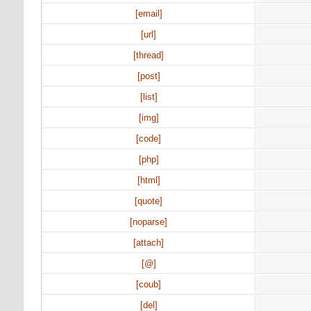
[email]
[url]
[thread]
[post]
[list]
[img]
[code]
[php]
[html]
[quote]
[noparse]
[attach]
[@]
[coub]
[del]