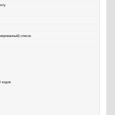
очту
мерованный) список
B кодов