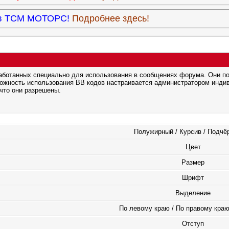
9 в ТСМ МОТОРС!
Подробнее здесь!
зработанных специально для использования в сообщениях форума. Они п
можность использования BB кодов настраивается администратором инди
что они разрешены.
Полужирный / Курсив / Подчё
Цвет
Размер
Шрифт
Выделение
По левому краю / По правому краю
Отступ