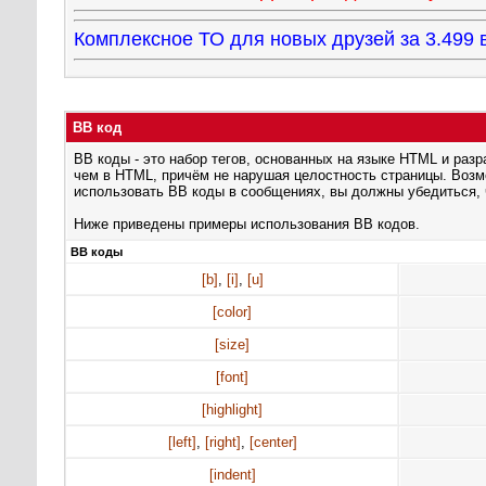
Комплексное ТО для новых друзей за 3.49
BB код
BB коды - это набор тегов, основанных на языке HTML и ра
чем в HTML, причём не нарушая целостность страницы. Воз
использовать BB коды в сообщениях, вы должны убедиться, 
Ниже приведены примеры использования BB кодов.
BB коды
[b]
,
[i]
,
[u]
[color]
[size]
[font]
[highlight]
[left]
,
[right]
,
[center]
[indent]