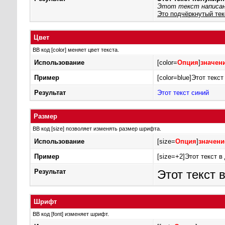
Этот текст написан
Это подчёркнутый тек
Цвет
BB код [color] меняет цвет текста.
Использование
[color=
Опция
]
значен
Пример
[color=blue]Этот текст 
Результат
Этот текст синий
Размер
BB код [size] позволяет изменять размер шрифта.
Использование
[size=
Опция
]
значени
Пример
[size=+2]Этот текст в
Результат
Этот текст 
Шрифт
BB код [font] изменяет шрифт.