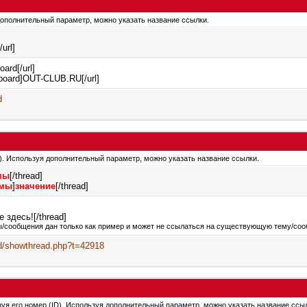
 дополнительный параметр, можно указать название ссылки.
[/url]
oard[/url]
u/board]OUT-CLUB.RU[/url]
d
ID). Используя дополнительный параметр, можно указать название ссылки.
мы
[/thread]
емы
]
значение
[/thread]
 здесь![/thread]
ы/сообщения дан только как пример и может не ссылаться на существующую тему/соо
ard/showthread.php?t=42918
зуя его номер (ID). Используя дополнительный параметр, можно указать название ссы