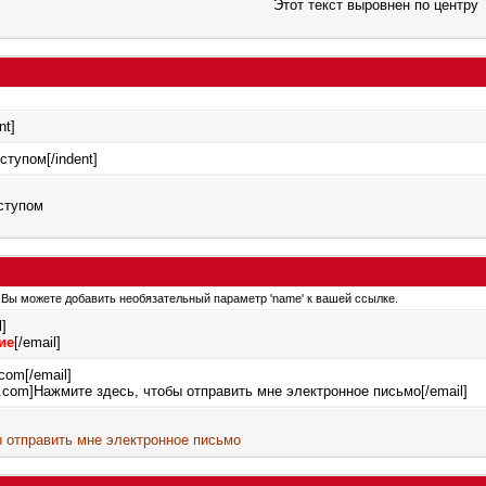
Этот текст выровнен по центру
nt]
тступом[/indent]
тступом
ы. Вы можете добавить необязательный параметр 'name' к вашей ссылке.
l]
ие
[/email]
com[/email]
.com]Нажмите здесь, чтобы отправить мне электронное письмо[/email]
 отправить мне электронное письмо