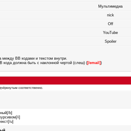
Мультимедиа
nick
Off
YouTube
Spoiler
а между BB кодами и текстом внутри.
 кода должна быть с наклонной чертой (слеш) (
[/email]
)
подчёркнутым соответственно.
ный[/b]
курсивом[/i]
екст[/u]
ный