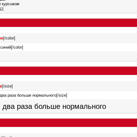
 курсивом
ст
ие
[/color]
синий[/color]
е
[/size]
 два раза больше нормального[/size]
в два раза больше нормального