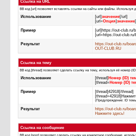
Ссылка на URL
BB код [url] позволяет вставлять ссылки на сайты или файлы. Используя
Использование
[url]
значение
[/url]
[url=
Опция
]
значение
Пример
[url]https://out-club.ru/b
[url=https://out-club.r
Результат
https://out-club.ru/boar
OUT-CLUB.RU
Ссылка на тему
BB код [thread] позволяет сделать ссылку на тему, используя её номер (
Использование
[thread]
Номер (ID) те
[thread=
Номер (ID) т
Пример
[thread]42918[/thread]
[thread=42918]Нажмите
(Предупреждение: ID тем
Результат
https://out-club.ru/bo
Нажмите здесь!
Ссылка на сообщение
BB код [post] позволяет сделать ссылку на конкретное сообщение, исполь