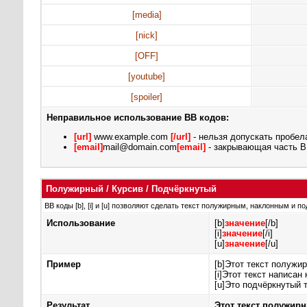
[media]
[nick]
[OFF]
[youtube]
[spoiler]
Неправильное использование BB кодов:
[url]
www.example.com
[/url]
- нельзя допускать пробел
[email]
mail@domain.com
[email]
- закрывающая часть BB
Полужирный / Курсив / Подчёркнутый
BB коды [b], [i] и [u] позволяют сделать текст полужирным, наклонным и 
Использование
[b]
значение
[/b]
[i]
значение
[/i]
[u]
значение
[/u]
Пример
[b]Этот текст полужир
[i]Этот текст написан 
[u]Это подчёркнутый т
Результат
Этот текст полужир