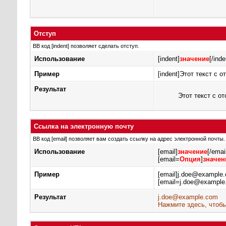
Отступ
BB код [indent] позволяет сделать отступ.
Использование
[indent]
значение
[/inde
Пример
[indent]Этот текст с о
Результат
Этот текст с о
Ссылка на электронную почту
BB код [email] позволяет вам создать ссылку на адрес электронной почт
Использование
[email]
значение
[/emai
[email=
Опция
]
значен
Пример
[email]j.doe@example.
[email=j.doe@example
Результат
j.doe@example.com
Нажмите здесь, чтобы