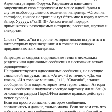
Администратором Форума. Разрешается написание
запрещенных слов с пропуском не менее одной буквы в
случае особого душевного волнения, например: «Стоял на
светофоре, никого не трогал и тут б*ять мне в корму влетает
Запор. Уууууу, с*ка!!!!!!!» Аналогичный порядок
применяется к размещаемым историям, рассказам, шуткам и
анекдотам.
Слова г*вно, ж*па и прочие, которые можно встретить и в
литературных произведениях и в толковых словарях
приравниваются к матерным.
Запрещается создавать одинаковые темы в нескольких
разделах или одинаковые сообщения в нескольких ветках
одновременно.
Не приветствуются односложные сообщения, не несущие
смысловой нагрузки, типа: «Ага», «Это точно», «Да, мы
такие», «И я того же мнения», "+1", "Спасибо", а также
сообщения, благодаря которым тема теряет смысл. Авторы
таких сообщений получают красную карточку и/или бан (в
отношении раздела ПаркOFFка данное правило действует
менее сурово).
Если вы просто согласны с автором сообщения,
соглашайтесь и дальше, только молча. Если же вам есть что
добавить к этому сообщению — пожалуйста, добавляйте.