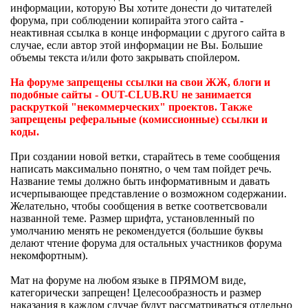
информации, которую Вы хотите донести до читателей
форума, при соблюдении копирайта этого сайта -
неактивная ссылка в конце информации с другого сайта в
случае, если автор этой информации не Вы. Большие
объемы текста и/или фото закрывать спойлером.
На форуме запрещены ссылки на свои ЖЖ, блоги и
подобные сайты -
OUT
-
CLUB
.
RU
не занимается
раскруткой "некоммерческих" проектов. Также
запрещены реферальные (комиссионные) ссылки и
коды.
При создании новой ветки, старайтесь в теме сообщения
написать максимально понятно, о чем там пойдет речь.
Название темы должно быть информативным и давать
исчерпывающее представление о возможном содержании.
Желательно, чтобы сообщения в ветке соответсвовали
названной теме. Размер шрифта, установленный по
умолчанию менять не рекомендуется (большие буквы
делают чтение форума для остальных участников форума
некомфортным).
Мат на форуме на любом языке в ПРЯМОМ виде,
категорически запрещен! Целесообразность и размер
наказания в каждом случае будут рассматриваться отдельно