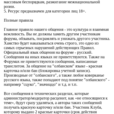
массовым беспорядкам, разжигание межнациональной
розни.
5. Ресурс предназначен для категории лиц 18+.
Полные правила
Главное правило нашего общения - это культура и взаимная
вежливость. Вы не должны хамить другим участникам
форума, обзывать, посрамлять и унижать другого участника.
Хамство будет наказываться очень строго, это одно из
самых серьезных нарушений действующих Правил.
Официальный язык общения на форуме - русский.
Сообщения на иных языках не приветствуются. Также на
Форумах не приветствуются сообщения, написанные
транслитом. За общение на "олбанском" языке - красная
карточка и/или бан (блокировка учетной записи).
Производные от "олбанского", а также любое коверканье
русского языка, также попадают под понятие "олбанского" -
например "сцуко", "значиццо" и т.д. и т.п.
Все сообщения в технических разделах, которые
администратор/модератор расценит, как «не относящиеся к
теме», будут сразу удаляться, а авторы таких сообщений
получать красную карточку и/или бан. Участник Клуба,
которому выдано 2 красные карточки (срок действия