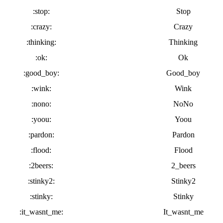
:stop:
Stop
:crazy:
Crazy
:thinking:
Thinking
:ok:
Ok
:good_boy:
Good_boy
:wink:
Wink
:nono:
NoNo
:yoou:
Yoou
:pardon:
Pardon
:flood:
Flood
:2beers:
2_beers
:stinky2:
Stinky2
:stinky:
Stinky
:it_wasnt_me:
It_wasnt_me