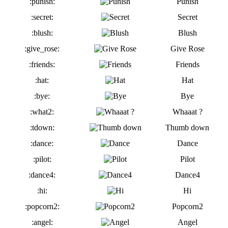
:punish:
Punish
:secret:
Secret
:blush:
Blush
:give_rose:
Give Rose
:friends:
Friends
:hat:
Hat
:bye:
Bye
:what2:
Whaaat ?
:tdown:
Thumb down
:dance:
Dance
:pilot:
Pilot
:dance4:
Dance4
:hi:
Hi
:popcorn2:
Popcorn2
:angel:
Angel