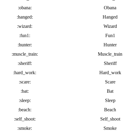
:obana:
Obana
:hanged:
Hanged
:wizard:
Wizard
:fun1:
Fun1
:hunter:
Hunter
:muscle_train:
Muscle_train
:sheriff:
Sheriff
:hard_work:
Hard_work
:scare:
Scare
:bat:
Bat
:sleep:
Sleep
:beach:
Beach
:self_shoot:
Self_shoot
:smoke:
Smoke