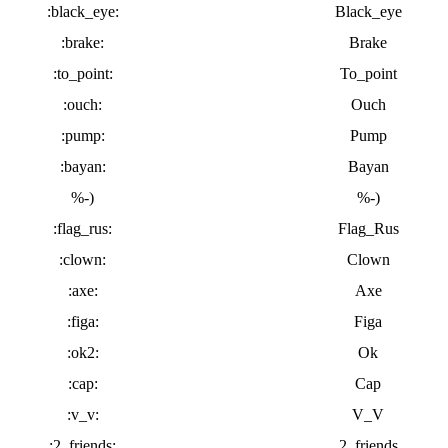
:black_eye:
Black_eye
:brake:
Brake
:to_point:
To_point
:ouch:
Ouch
:pump:
Pump
:bayan:
Bayan
%-)
%-)
:flag_rus:
Flag_Rus
:clown:
Clown
:axe:
Axe
:figa:
Figa
:ok2:
Ok
:cap:
Cap
:v_v:
V_V
:2_friends:
2_friends