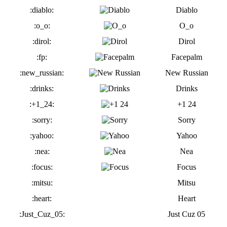
:diablo:
Diablo
:o_o:
O_o
:dirol:
Dirol
:fp:
Facepalm
:new_russian:
New Russian
:drinks:
Drinks
:+1_24:
+1 24
:sorry:
Sorry
:yahoo:
Yahoo
:nea:
Nea
:focus:
Focus
:mitsu:
Mitsu
:heart:
Heart
:Just_Cuz_05:
Just Cuz 05