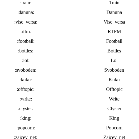
:train:
Train
:danuna:
Danuna
:vise_versa:
Vise_versa
:rtfm:
RTFM
:football:
Football
:bottles:
Bottles
:lol:
Lol
:svoboden:
Svoboden
:kuku:
Kuku
:offtopic:
Offtopic
:write:
Write
:clyster:
Clyster
:king:
King
:popcorn:
Popcorn
:zaicev_net:
Zaicev_net