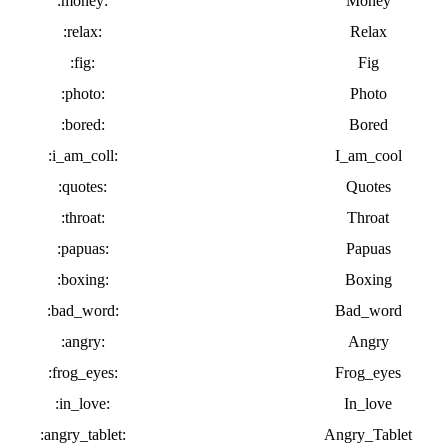
:money:
Money
:relax:
Relax
:fig:
Fig
:photo:
Photo
:bored:
Bored
:i_am_coll:
I_am_сool
:quotes:
Quotes
:throat:
Throat
:papuas:
Papuas
:boxing:
Boxing
:bad_word:
Bad_word
:angry:
Angry
:frog_eyes:
Frog_eyes
:in_love:
In_love
:angry_tablet:
Angry_Tablet