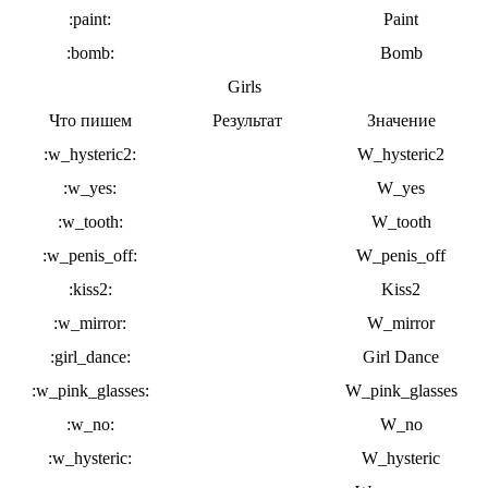
:paint:
Paint
:bomb:
Bomb
Girls
Что пишем
Результат
Значение
:w_hysteric2:
W_hysteric2
:w_yes:
W_yes
:w_tooth:
W_tooth
:w_penis_off:
W_penis_off
:kiss2:
Kiss2
:w_mirror:
W_mirror
:girl_dance:
Girl Dance
:w_pink_glasses:
W_pink_glasses
:w_no:
W_no
:w_hysteric:
W_hysteric