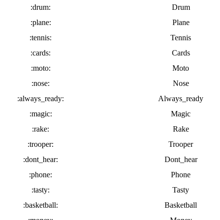
:drum:
Drum
:plane:
Plane
:tennis:
Tennis
:cards:
Cards
:moto:
Moto
:nose:
Nose
:always_ready:
Always_ready
:magic:
Magic
:rake:
Rake
:trooper:
Trooper
:dont_hear:
Dont_hear
:phone:
Phone
:tasty:
Tasty
:basketball:
Basketball