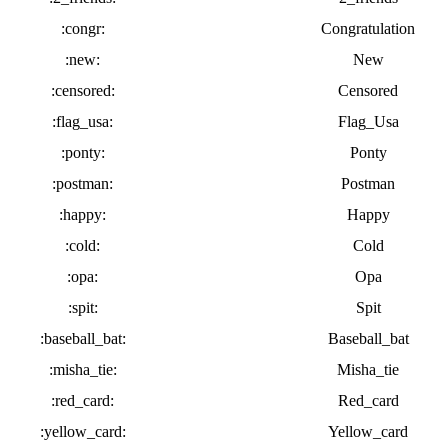
:congr:
Congratulation
:new:
New
:censored:
Censored
:flag_usa:
Flag_Usa
:ponty:
Ponty
:postman:
Postman
:happy:
Happy
:cold:
Cold
:opa:
Opa
:spit:
Spit
:baseball_bat:
Baseball_bat
:misha_tie:
Misha_tie
:red_card:
Red_card
:yellow_card:
Yellow_card