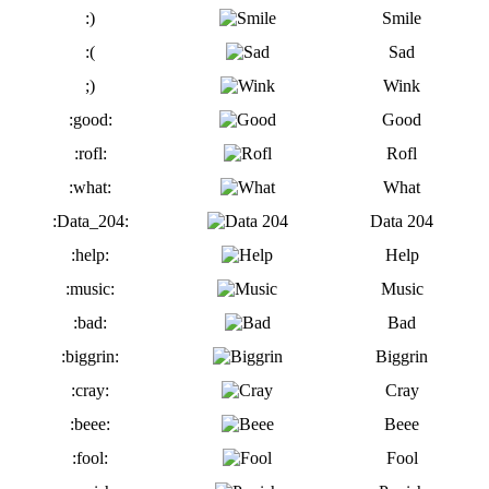
:)
Smile
:(
Sad
;)
Wink
:good:
Good
:rofl:
Rofl
:what:
What
:Data_204:
Data 204
:help:
Help
:music:
Music
:bad:
Bad
:biggrin:
Biggrin
:cray:
Cray
:beee:
Beee
:fool:
Fool