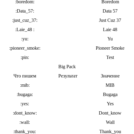
:boredom:
Boredom
:Data_57:
Data 57
:just_cuz_37:
Just Cuz 37
:Laie_48 :
Laie 48
:yu:
Yu
:pioneer_smoke:
Pioneer Smoke
:pin:
Test
Big Pack
Что пишем
Результат
Значение
:mib:
MIB
:bugaga:
Bugaga
:yes:
Yes
:dont_know:
Dont_know
:wall:
Wall
:thank_you:
Thank_you