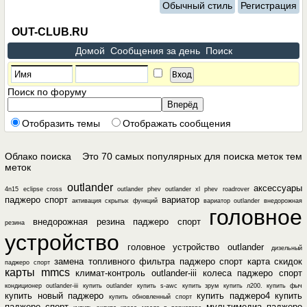
Обычный стиль
Регистрация
OUT-CLUB.RU
Домой
Сообщения за день
Поиск
Поиск по форуму
Отобразить темы
Отображать сообщения
Облако поиска
Это 70 самых популярных для поиска меток тем
меток
outlander
аксессуары
4n15
eclipse cross
outlander phev
outlander xl
phev
roadrover
паджеро спорт
вариатор
активация скрытых функций
вариатор outlander
внедорожная
головное
внедорожная резина паджеро спорт
резина
устройство
головное устройство outlander
дизельный
замена топливного фильтра паджеро спорт
карта скидок
паджеро спорт
карты mmcs
климат-контроль outlander-iii
колеса паджеро спорт
кондиционер outlander-iii
купить outlander
купить s-awc
купить зрум
купить л200. купить фыч
купить новый паджеро
купить паджеро4
купить
купить обновленный спорт
паджеро спорт
мультимедиа паджеро