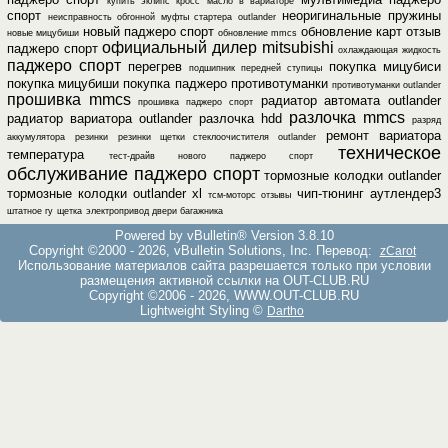
купить эклипс кросс
масло в вариаторе
спорт
неоригинальные пружины
неисправность обгонной муфты стартера outlander
новый паджеро спорт
обновление карт
отзыв
новые мицубиши
обновление mmcs
официальный дилер mitsubishi
паджеро спорт
охлаждающая жидкость
паджеро спорт
перегрев
покупка мицубиси
подшипник передней ступицы
покупка мицубиши
покупка паджеро
противотуманки
противотуманки outlander
прошивка mmcs
радиатор автомата outlander
прошивка паджеро спорт
разлочка mmcs
радиатор вариатора outlander
разлочка hdd
разряд
ремонт вариатора
аккумулятора
резинки
резинки щетки стеклоочистителя outlander
техническое
температура
тест-драйв нового паджеро спорт
обслуживание паджеро спорт
тормозные колодки outlander
тормозные колодки outlander xl
чип-тюнинг аутлендер3
тсм-моторс отзывы
штатное гу
щетка
электропривод двери багажника
Powered by vBulletin® Version 3.8.10
Copyright ©2000 - 2026, vBulletin Solutions, Inc. Перевод:
zCarot
Использование материалов сайта разрешается только при условии
размещения активной ссылки на OUT-CLUB.RU
Copyright ©2006 - 2026, WWW.OUT-CLUB.RU
Lightweight Styling ©
Dartho