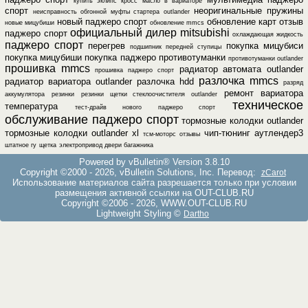
купить эклипс кросс
масло в вариаторе
спорт
неоригинальные пружины
неисправность обгонной муфты стартера outlander
новый паджеро спорт
обновление карт
отзыв
новые мицубиши
обновление mmcs
официальный дилер mitsubishi
паджеро спорт
охлаждающая жидкость
паджеро спорт
перегрев
покупка мицубиси
подшипник передней ступицы
покупка мицубиши
покупка паджеро
противотуманки
противотуманки outlander
прошивка mmcs
радиатор автомата outlander
прошивка паджеро спорт
разлочка mmcs
радиатор вариатора outlander
разлочка hdd
разряд
ремонт вариатора
аккумулятора
резинки
резинки щетки стеклоочистителя outlander
техническое
температура
тест-драйв нового паджеро спорт
обслуживание паджеро спорт
тормозные колодки outlander
тормозные колодки outlander xl
чип-тюнинг аутлендер3
тсм-моторс отзывы
штатное гу
щетка
электропривод двери багажника
Powered by vBulletin® Version 3.8.10
Copyright ©2000 - 2026, vBulletin Solutions, Inc. Перевод:
zCarot
Использование материалов сайта разрешается только при условии
размещения активной ссылки на OUT-CLUB.RU
Copyright ©2006 - 2026, WWW.OUT-CLUB.RU
Lightweight Styling ©
Dartho