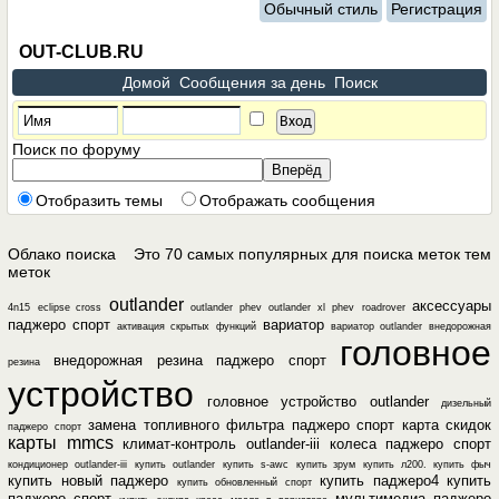
Обычный стиль
Регистрация
OUT-CLUB.RU
Домой
Сообщения за день
Поиск
Поиск по форуму
Отобразить темы
Отображать сообщения
Облако поиска
Это 70 самых популярных для поиска меток тем
меток
outlander
аксессуары
4n15
eclipse cross
outlander phev
outlander xl
phev
roadrover
паджеро спорт
вариатор
активация скрытых функций
вариатор outlander
внедорожная
головное
внедорожная резина паджеро спорт
резина
устройство
головное устройство outlander
дизельный
замена топливного фильтра паджеро спорт
карта скидок
паджеро спорт
карты mmcs
климат-контроль outlander-iii
колеса паджеро спорт
кондиционер outlander-iii
купить outlander
купить s-awc
купить зрум
купить л200. купить фыч
купить новый паджеро
купить паджеро4
купить
купить обновленный спорт
паджеро спорт
мультимедиа паджеро