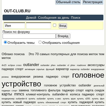
Обычный стиль
Регистрация
OUT-CLUB.RU
Домой
Сообщения за день
Поиск
Поиск по форуму
Отобразить темы
Отображать сообщения
Облако поиска
Это 70 самых популярных для поиска меток тем
меток
outlander
аксессуары
4n15
eclipse cross
outlander phev
outlander xl
phev
roadrover
паджеро спорт
вариатор
активация скрытых функций
вариатор outlander
внедорожная
головное
внедорожная резина паджеро спорт
резина
устройство
головное устройство outlander
дизельный
замена топливного фильтра паджеро спорт
карта скидок
паджеро спорт
карты mmcs
климат-контроль outlander-iii
колеса паджеро спорт
кондиционер outlander-iii
купить outlander
купить s-awc
купить зрум
купить л200. купить фыч
купить новый паджеро
купить паджеро4
купить
купить обновленный спорт
паджеро спорт
мультимедиа паджеро