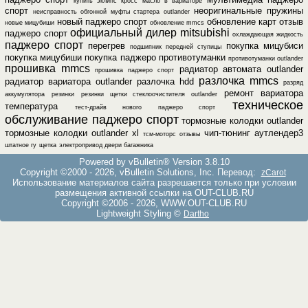
купить эклипс кросс
масло в вариаторе
спорт
неоригинальные пружины
неисправность обгонной муфты стартера outlander
новый паджеро спорт
обновление карт
отзыв
новые мицубиши
обновление mmcs
официальный дилер mitsubishi
паджеро спорт
охлаждающая жидкость
паджеро спорт
перегрев
покупка мицубиси
подшипник передней ступицы
покупка мицубиши
покупка паджеро
противотуманки
противотуманки outlander
прошивка mmcs
радиатор автомата outlander
прошивка паджеро спорт
разлочка mmcs
радиатор вариатора outlander
разлочка hdd
разряд
ремонт вариатора
аккумулятора
резинки
резинки щетки стеклоочистителя outlander
техническое
температура
тест-драйв нового паджеро спорт
обслуживание паджеро спорт
тормозные колодки outlander
тормозные колодки outlander xl
чип-тюнинг аутлендер3
тсм-моторс отзывы
штатное гу
щетка
электропривод двери багажника
Powered by vBulletin® Version 3.8.10
Copyright ©2000 - 2026, vBulletin Solutions, Inc. Перевод:
zCarot
Использование материалов сайта разрешается только при условии
размещения активной ссылки на OUT-CLUB.RU
Copyright ©2006 - 2026, WWW.OUT-CLUB.RU
Lightweight Styling ©
Dartho