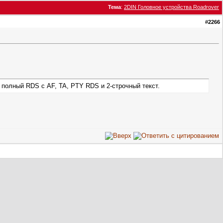
Тема
:
2DIN Головное устройства Roadrover
#
2266
 полный RDS с AF, TA, PTY RDS и 2-строчный текст.