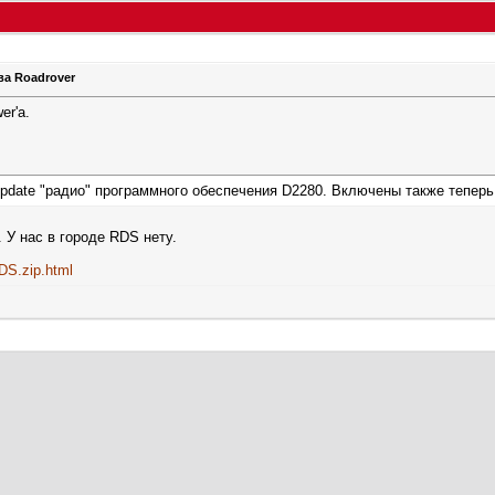
ва Roadrover
r'а.
pdate "радио" программного обеспечения D2280. Включены также теперь
 У нас в городе RDS нету.
RDS.zip.html