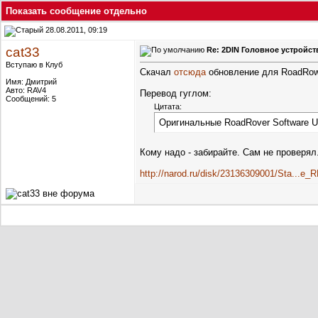
Показать сообщение отдельно
28.08.2011, 09:19
cat33
Re: 2DIN Головное устройст
Вступаю в Клуб
Скачал
отсюда
обновление для RoadRowe
Имя: Дмитрий
Авто: RAV4
Перевод гуглом:
Сообщений: 5
Цитата:
Оригинальные RoadRover Software U
Кому надо - забирайте. Сам не проверял.
http://narod.ru/disk/23136309001/Sta...e_