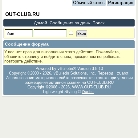
Обычный стиль
Регистрация
OUT-CLUB.RU
Домой
Сообщения за день
Поиск
Сообщение форума
У вас нет прав для выполнения этого действия. Пожалуйста,
обновите страницу и войдите снова, прежде чем попробовать
повторить действие.
Powered by vBulletin® Version 3.8.10
Copyright ©2000 - 2026, vBulletin Solutions, Inc. Перевод:
zCarot
Использование материалов сайта разрешается только при условии
размещения активной ссылки на OUT-CLUB.RU
Copyright ©2006 - 2026, WWW.OUT-CLUB.RU
Lightweight Styling ©
Dartho