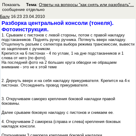
Показать
Тема
:
Ответы на вопросы "как снять или разобрать"...
сообщение отдельно
Балу
16:23 23.04.2010
Разборка центральной консоли (тонеля).
Фотоинструкция.
1. Срываем с пистонов с левой стороны, потом с правой накладку
подстаканников. Поднять ручку ручника. Потянуть вверх накладку.
Отщелкнуть разъем с селектора выбора режима трансмиссии, вывести
из зацепления с ручником.
Крепится на 6 пистонах - 4 по углам, 1 на дне подстаканников и 1
слева от него (по фото).
На последней фото на 2 больших круга обводки не обращаем
внимание - это не к этой теме
2. Дернуть вверх и на себя накладку прикуривателя. Крепится на 4-х
пистонах. Отсоединить провод прикуривателя.
3. Откручиваем саморез крепления боковой накладки правой
боковины.
Далее срываем боковую накладку с пистонов и снимаем ее.
4. Откручиваем 2 самореза (справа и слева) крепления боковых
накладок консоли.
Откручиваем 3 самореза крепления боковой накладки