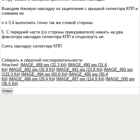
Выводим боковую накладку из зацепления с крышкой селектора КПП и
снимаем ее
п.п.3,4 выполнить точно так же слевой стороны.
5. С передней части (со стороны прикуривателя) нажать на два
фиксатора накладки селектора КПП и отщелкнуть ее.
Снять накладку селектора КПП.
Собирать в обратной последовательности
Attached:
IMAGE_489.jpg (32.3 Кб)
IMAGE_490.jpg (31.6
Кб)
IMAGE_492.jpg (26.9 Кб)
IMAGE_491.jpg (23.8 Кб)
IMAGE_493.jpg
(133.3 Кб)
IMAGE_494.jpg (60.8 Кб)
IMAGE_495.jpg (30.4
Кб)
IMAGE_496.jpg (29.4 Кб)
IMAGE_497.jpg (114.9 Кб)
IMAGE_500.jpg
(36.5 Кб)
Ответ