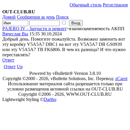
Обычный стиль
Регистрация
OUT-CLUB.RU
Домой
Сообщения за день
Поиск
PAJERO IV - Запчасти и ремонт
>взаимозаменяемость АКПП
Вячеслав Вы
15:35 30.10.2024
Добрый день. Помогите пожалуйста. Возможно заменить вот
эту коробку V5A5A7 DBC1 на вот эту V5A5A7 DB GS0939
или эту V5A5A7 TB FK6806. В чем их разница? И что нужно
переставлять?
Ответ
Ответ
Up
Powered by vBulletin® Version 3.8.10
Copyright ©2000 - 2026, vBulletin Solutions, Inc. Перевод:
zCarot
Использование материалов сайта разрешается только при
условии размещения активной ссылки на OUT-CLUB.RU
Copyright ©2006 - 2026, WWW.OUT-CLUB.RU
Lightweight Styling ©
Dartho