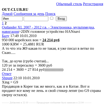
Обычный стиль
Регистрация
OUT-CLUB.RU
Домой
Сообщения за день
Поиск
1
2
Outlander XL 2007 - 2012 г.в. - Электроника, мультимедиа,
навигация
>2DIN головное устройство HANnavi
Балу
17:49 10.01.2010
950 000 корейских вон =
24 214 руб
1000 KRW = 25,4881 RUR
А то что эта Ж9 какая-то не такая, я уже писал в ветке по
Скаю.....
Так, до кучи (грубо считая)...
120 уе за пересылку = 3600 руб
24 214 + 3600 = 27 814 руб))))))))))))))))
Ответ
Shpunt
22:10 10.01.2010
Xing = G9
Продавцов в Корее так же много, как и в Китае. Вот и
продают все кому не лень. и свой стикер лепят (но G9 справа
сверху остался).
---------- Добавлено в 22:10 ---------- Предыдущее сообщение было написано в 22:04 ----------