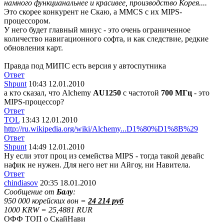
намного функцианальнее и красивее, производство Корея....
Это скорее конкурент не Скаю, а MMCS с их MIPS-
процессором.
У него будет главный минус - это очень ограниченное
количество навигационного софта, и как следствие, редкие
обновления карт.
Правда под МИПС есть версия у автоспутника
Ответ
Shpunt
10:43 12.01.2010
а кто сказал, что Alchemy
AU1250
с частотой
700
МГц
- это
MIPS-процессор?
Ответ
TOL
13:43 12.01.2010
http://ru.wikipedia.org/wiki/Alchemy...D1%80%D1%8B%29
Ответ
Shpunt
14:49 12.01.2010
Ну если этот проц из семейства MIPS - тогда такой девайс
нафик не нужен. Для него нет ни Айгоу, ни Навитела.
Ответ
chindiasov
20:35 18.01.2010
Сообщение от
Балу
:
950 000 корейских вон =
24 214 руб
1000 KRW = 25,4881 RUR
ОФФ ТОП о СкайНави