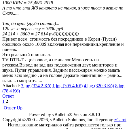
1000 KRW = 25,4881 RUR
А то что эта Ж9 какая-то не такая, я уже писал в ветке по
Скаю.....
Так, до кучи (грубо считая)...
120 уе за пересылку = 3600 руб
24 214 + 3600 = 27 814 руб))))))))))))))))
Привет всем, стоимость без посредников в Кореи (Пусан)
обошлось около 1000$ включая все переходники,крепление и
панель.
Это реальный оригинал.
ТV DTB-T - цифровое, а не аналог.Меню есть на
русском.Вывод на зад для подключения двух мониторов и
звука. Пульт управления. Задним пассажирам можно задать
меню всю медию , а на голове держать навигацию + радио...
и.т.д.... смотрите......
Attached:
3.jpg (324.2 Кб)
1.jpg (305.4 Кб)
4.jpg (320.3 Кб)
8.jpg
(78.4 Кб)
Ответ
1
2
Ответ
Up
Powered by vBulletin® Version 3.8.10
Copyright ©2000 - 2026, vBulletin Solutions, Inc. Перевод:
zCarot
Использование материалов сайта разрешается только при