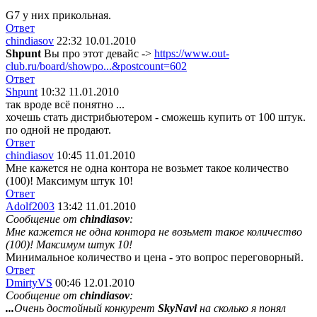
G7 у них прикольная.
Ответ
chindiasov
22:32 10.01.2010
Shpunt
Вы про этот девайс ->
https://www.out-
club.ru/board/showpo...&postcount=602
Ответ
Shpunt
10:32 11.01.2010
так вроде всё понятно ...
хочешь стать дистрибьютером - сможешь купить от 100 штук.
по одной не продают.
Ответ
chindiasov
10:45 11.01.2010
Мне кажется не одна контора не возьмет такое количество
(100)! Максимум штук 10!
Ответ
Adolf2003
13:42 11.01.2010
Сообщение от
chindiasov
:
Мне кажется не одна контора не возьмет такое количество
(100)! Максимум штук 10!
Минимальное количество и цена - это вопрос переговорный.
Ответ
DmirtyVS
00:46 12.01.2010
Сообщение от
chindiasov
:
...
Очень достойный конкурент
SkyNavi
на сколько я понял