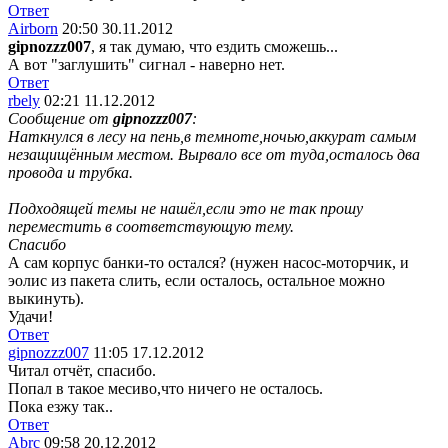
Ответ
Airborn
20:50 30.11.2012
gipnozzz007
, я так думаю, что ездить сможешь...
А вот "заглушить" сигнал - наверно нет.
Ответ
rbely
02:21 11.12.2012
Сообщение от
gipnozzz007
:
Наткнулся в лесу на пень,в темноте,ночью,аккурат самым
незащищённым местом. Вырвало все от туда,осталось два
провода и трубка.
Подходящей темы не нашёл,если это не так прошу
переместить в соответствующую тему.
Спасибо
А сам корпус банки-то остался? (нужен насос-моторчик, и
эолис из пакета слить, если осталось, остальное можно
выкинуть).
Удачи!
Ответ
gipnozzz007
11:05 17.12.2012
Читал отчёт, спасибо.
Попал в такое месиво,что ничего не осталось.
Пока езжу так..
Ответ
Abrc
09:58 20.12.2012