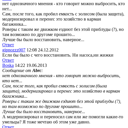
нет однозначного мнения - кто говорит можно выбросить, кто
нет...
Сам, после того, как пробил емкость с эолисом (была защита),
модернизировал и перенес это хозяйство в карман
багажника...
Роверы с таким же движком ездиют без этой приблуды (?), но
там возможно по другоме прошито...
Лучше бы было восстановить, наверное...
Ответ
gipnozzz007
12:08 24.12.2012
Если бы было с чего восстановить. Ни насоса,ни жижки
Ответ
Boska
14:22 19.06.2013
Сообщение от
Abrc
:
нет однозначного мнения - кто говорит можно выбросить,
кто нет...
Сам, после того, как пробил емкость с эолисом (была
защита), модернизировал и перенес это хозяйство в карман
багажника...
Роверы с таким же движком ездиют без этой приблуды (?),
но там возможно по другоме прошито...
Лучше бы было восстановить, наверное...
А модернизировал и переносил сам или же помогли какие-то
умельцы? Я тоже мечтаю об этом уже давно.
Ответ