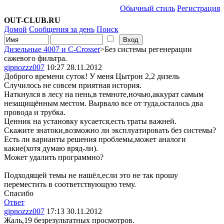
Обычный стиль
Регистрация
OUT-CLUB.RU
Домой
Сообщения за день
Поиск
Дизельные 4007 и С-Crosser
>Без системы регенерации
сажевого фильтра.
gipnozzz007
10:27 28.11.2012
Доброго времени суток! У меня Цытрон 2,2 дизель
Случилось не совсем приятная история.
Наткнулся в лесу на пень,в темноте,ночью,аккурат самым
незащищённым местом. Вырвало все от туда,осталось два
провода и трубка.
Ценник на установку кусается,есть траты важней.
Скажите знатоки,возможно ли эксплуатировать без системы?
Есть ли варианты решения проблемы,может аналоги
какие(хотя думаю вряд-ли).
Может удалить программно?
Подходящей темы не нашёл,если это не так прошу
переместить в соответствующую тему.
Спасибо
Ответ
gipnozzz007
17:13 30.11.2012
Жаль,19 безрезультатных просмотров.