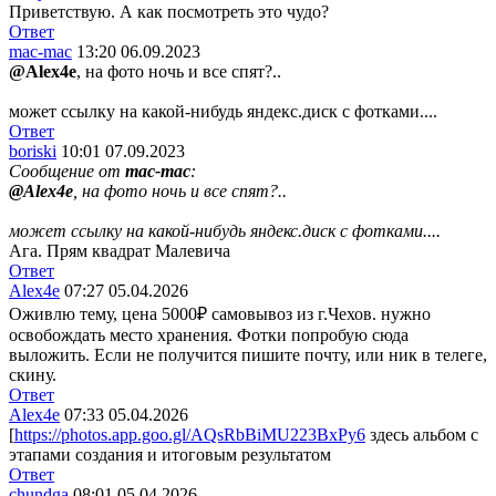
Приветствую. А как посмотреть это чудо?
Ответ
mac-mac
13:20 06.09.2023
@Alex4e
, на фото ночь и все спят?..
может ссылку на какой-нибудь яндекс.диск с фотками....
Ответ
boriski
10:01 07.09.2023
Сообщение от
mac-mac
:
@Alex4e
, на фото ночь и все спят?..
может ссылку на какой-нибудь яндекс.диск с фотками....
Ага. Прям квадрат Малевича
Ответ
Alex4e
07:27 05.04.2026
Оживлю тему, цена 5000₽ самовывоз из г.Чехов. нужно
освобождать место хранения. Фотки попробую сюда
выложить. Если не получится пишите почту, или ник в телеге,
скину.
Ответ
Alex4e
07:33 05.04.2026
[
https://photos.app.goo.gl/AQsRbBiMU223BxPy6
здесь альбом с
этапами создания и итоговым результатом
Ответ
chundga
08:01 05.04.2026