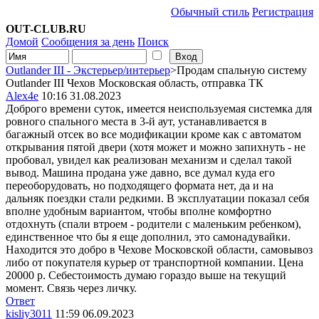
Обычный стиль
Регистрация
OUT-CLUB.RU
Домой
Сообщения за день
Поиск
Outlander III - Экстерьер/интерьер
>Продам спальную систему
Outlander III Чехов Московская область, отправка ТК
Alex4e
10:16 31.08.2023
Доброго времени суток, имеется неиспользуемая системка для
ровного спального места в 3-й аут, устанавливается в
багажный отсек во все модификации кроме как с автоматом
открывания пятой двери (хотя может и можно запихнуть - не
пробовал, увидел как реализован механизм и сделал такой
вывод. Машина продана уже давно, все думал куда его
переоборудовать, но подходящего формата нет, да и на
дальняк поездки стали редкими. В эксплуатации показал себя
вполне удобным вариантом, чтобы вполне комфортно
отдохнуть (спали втроем - родители с маленьким ребенком),
единственное что бы я еще дополнил, это самонадувайки.
Находится это добро в Чехове Московской области, самовывоз
либо от покупателя курьер от транспортной компании. Цена
20000 р. Себестоимость думаю гораздо выше на текущий
момент. Связь через личку.
Ответ
kisliy3011
11:59 06.09.2023