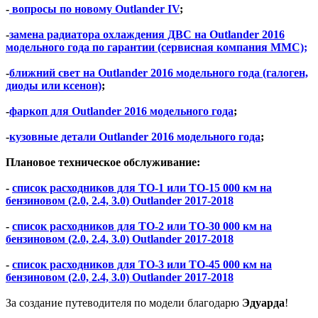
-
вопросы по новому Outlander IV
;
-
замена радиатора охлаждения ДВС на Outlander 2016
модельного года по гарантии (сервисная компания ММС);
-
ближний свет на Outlander 2016 модельного года (галоген,
диоды или ксенон)
;
-
фаркоп для Outlander 2016 модельного года
;
-
кузовные детали Outlander 2016 модельного года
;
Плановое техническое обслуживание:
-
список расходников для ТО-1 или ТО-15 000 км на
бензиновом (2.0, 2.4, 3.0) Outlander 2017-2018
-
список расходников для ТО-2 или ТО-30 000 км на
бензиновом (2.0, 2.4, 3.0) Outlander 2017-2018
-
список расходников для ТО-3 или ТО-45 000 км на
бензиновом (2.0, 2.4, 3.0) Outlander 2017-2018
За создание путеводителя по модели благодарю
Эдуарда
!