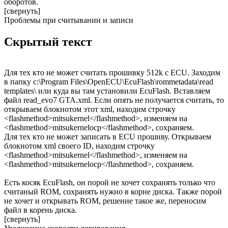
оборотов.
[свернуть]
Проблемы при считывании и записи
Скрытый текст
Для тех кто не может считать прошивку 512k с ECU. Заходим
в папку c:\Program Files\OpenECU\EcuFlash\rommetadata\read
templates\ или куда вы там установили EcuFlash. Вставляем
файл read_evo7 GTA.xml. Если опять не получается считать, то
открываем блокнотом этот xml, находим строчку
<flashmethod>mitsukernel</flashmethod>, изменяем на
<flashmethod>mitsukernelocp</flashmethod>, сохраняем.
Для тех кто не может записать в ECU прошиву. Открываем
блокнотом xml своего ID, находим строчку
<flashmethod>mitsukernel</flashmethod>, изменяем на
<flashmethod>mitsukernelocp</flashmethod>, сохраняем.
Есть косяк EcuFlash, он порой не хочет сохранять только что
считаный ROM, сохранять нужно в корне диска. Также порой
не хочет и открывать ROM, решение такое же, переносим
файл в корень диска.
[свернуть]