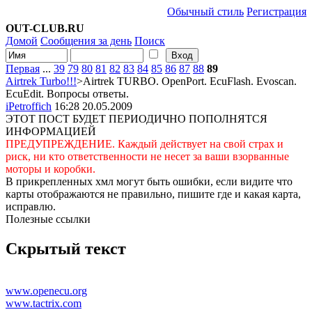
Обычный стиль
Регистрация
OUT-CLUB.RU
Домой
Сообщения за день
Поиск
Первая
...
39
79
80
81
82
83
84
85
86
87
88
89
Airtrek Turbo!!!
>Airtrek TURBO. OpenPort. EcuFlash. Evoscan.
EcuEdit. Вопросы ответы.
iPetroffich
16:28 20.05.2009
ЭТОТ ПОСТ БУДЕТ ПЕРИОДИЧНО ПОПОЛНЯТСЯ
ИНФОРМАЦИЕЙ
ПРЕДУПРЕЖДЕНИЕ. Каждый действует на свой страх и
риск, ни кто ответственности не несет за ваши взорванные
моторы и коробки.
В прикрепленных хмл могут быть ошибки, если видите что
карты отображаются не правильно, пишите где и какая карта,
исправлю.
Полезные ссылки
Скрытый текст
www.openecu.org
www.tactrix.com