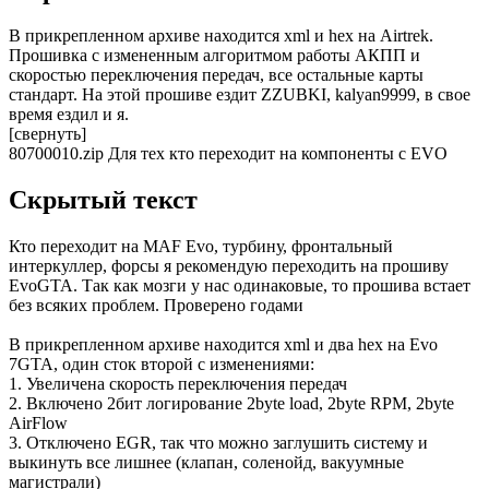
В прикрепленном архиве находится xml и hex на Airtrek.
Прошивка с измененным алгоритмом работы АКПП и
скоростью переключения передач, все остальные карты
стандарт. На этой прошиве ездит ZZUBKI, kalyan9999, в свое
время ездил и я.
[свернуть]
80700010.zip Для тех кто переходит на компоненты с EVO
Скрытый текст
Кто переходит на MAF Evo, турбину, фронтальный
интеркуллер, форсы я рекомендую переходить на прошиву
EvoGTA. Так как мозги у нас одинаковые, то прошива встает
без всяких проблем. Проверено годами
В прикрепленном архиве находится xml и два hex на Evo
7GTA, один сток второй с изменениями:
1. Увеличена скорость переключения передач
2. Включено 2бит логирование 2byte load, 2byte RPM, 2byte
AirFlow
3. Отключено EGR, так что можно заглушить систему и
выкинуть все лишнее (клапан, соленойд, вакуумные
магистрали)