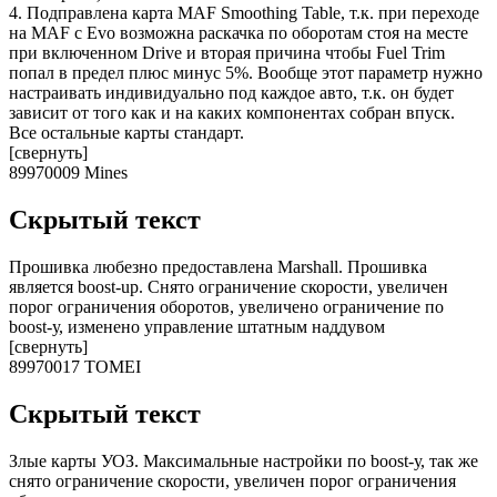
4. Подправлена карта MAF Smoothing Table, т.к. при переходе
на MAF c Evo возможна раскачка по оборотам стоя на месте
при включенном Drive и вторая причина чтобы Fuel Trim
попал в предел плюс минус 5%. Вообще этот параметр нужно
настраивать индивидуально под каждое авто, т.к. он будет
зависит от того как и на каких компонентах собран впуск.
Все остальные карты стандарт.
[свернуть]
89970009 Mines
Скрытый текст
Прошивка любезно предоставлена Marshall. Прошивка
является boost-up. Снято ограничение скорости, увеличен
порог ограничения оборотов, увеличено ограничение по
boost-у, изменено управление штатным наддувом
[свернуть]
89970017 TOMEI
Скрытый текст
Злые карты УОЗ. Максимальные настройки по boost-у, так же
снято ограничение скорости, увеличен порог ограничения