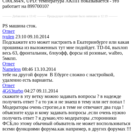
C00LM4N, UPD: температура АКПП показывается - это
работает на 89970010?
---------- Добавлено в 13:42 ---------- Предыдущее сообщение было написано в 12:19 ----------
PS машина сток.
Ответ
tyulen
23:10 09.10.2014
Подскажите кто может настроить в Екатеринбурге или какая
прошивка из выложенных тут мне подойдет. TD-04, выхлоп
весь 63, фронтальник, блоуофф, форсы sti розовые, walbro,
5мкпп.
Ответ
Nameless
08:46 13.10.2014
тебе на другой форум
В Ебурге сложно с настройкой,
удаленно есть варианты.
Ответ
4G63turbo
04:27 09.11.2014
скажите в эту ветку можно задавать вопросы ? в надежде
получить ответ ? а то уж и не знаеш в тему или нет попал !
Модераторы очень строгие,а в теме не отвечают два года !
объясните куда и кому задавать вопросы ,если очень нужно
получить ответ ? я думаю,что модераторы ,сторонники
ФСБ,по этому обычный обыватель не может воспользоваться
всеми функциями форума.как например, в других форумах !!!