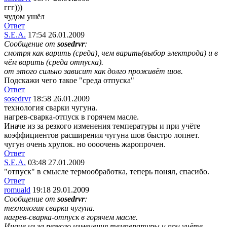
ггг)))
чудом ушёл
Ответ
S.E.A.
17:54 26.01.2009
Сообщение от
sosedrvr
:
смотря как варить (среда), чем варить(выбор электрода) и в
чём варить (среда отпуска).
от этого сильно зависит как долго проживёт шов.
Подскажи чего такое "среда отпуска"
Ответ
sosedrvr
18:58 26.01.2009
технология сварки чугуна.
нагрев-сварка-отпуск в горячем масле.
Иначе из за резкого изменения температуры и при учёте
коэффициентов расширения чугуна шов быстро лопнет.
чугун очень хрупок. но оооочень жаропрочен.
Ответ
S.E.A.
03:48 27.01.2009
"отпуск" в смысле термообработка, теперь понял, спасибо.
Ответ
romuald
19:18 29.01.2009
Сообщение от
sosedrvr
:
технология сварки чугуна.
нагрев-сварка-отпуск в горячем масле.
Иначе из за резкого изменения температуры и при учёте