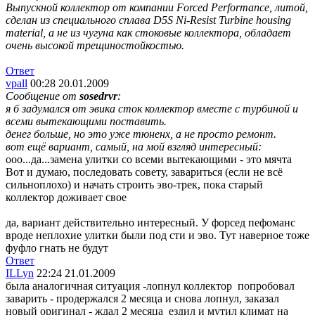
Выпускной коллектор от компании Forced Performance, литой,
сделан из специального сплава D5S Ni-Resist Turbine housing
material, а не из чугуна как стоковые коллектора, обладает
очень высокой трещиностойкостью.
Ответ
vpall
00:28 20.01.2009
Сообщение от
sosedrvr
:
я б задумался от эвика сток коллектор вместе с турбиной и
всеми вытекающими поставить.
денег больше, но это уже тюненх, а не просто ремонт.
вот ещё вариант, самый, на мой взгляд интересный:
ооо...да...замена улитки со всеми вытекающими - это мячта
Вот и думаю, последовать совету, завариться (если не всё
сильноплохо) и начать строить эво-трек, пока старый
коллектор доживает свое
да, вариант действительно интересный. У форсед пефоманс
вроде неплохие улитки были под сти и эво. Тут наверное тоже
фуфло гнать не будут
Ответ
ILLyn
22:24 21.01.2009
была аналогичная ситуация -лопнул коллектор
попробовал
заварить - продержался 2 месяца и снова лопнул, заказал
новый оригинал - ждал 2 месяца
ездил и мутил климат на