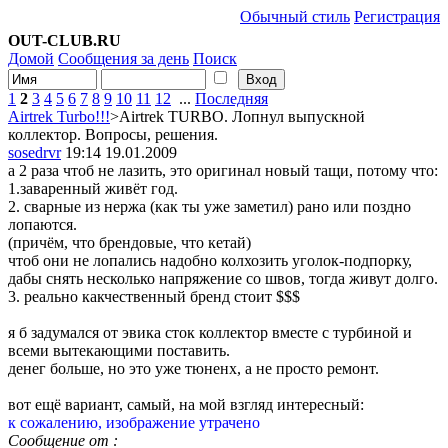
Обычный стиль
Регистрация
OUT-CLUB.RU
Домой
Сообщения за день
Поиск
1
2
3
4
5
6
7
8
9
10
11
12
...
Последняя
Airtrek Turbo!!!
>Airtrek TURBO. Лопнул выпускной
коллектор. Вопросы, решения.
sosedrvr
19:14 19.01.2009
а 2 раза чтоб не лазить, это оригинал новый тащи, потому что:
1.заваренный живёт год.
2. сварные из нержа (как ты уже заметил) рано или поздно
лопаются.
(причём, что брендовые, что кетай)
чтоб они не лопались надобно колхозить уголок-подпорку,
дабы снять несколько напряжение со швов, тогда живут долго.
3. реально какчественный бренд стоит $$$
я б задумался от эвика сток коллектор вместе с турбиной и
всеми вытекающими поставить.
денег больше, но это уже тюненх, а не просто ремонт.
вот ещё вариант, самый, на мой взгляд интересный:
к сожалению, изображение утрачено
Сообщение от
: