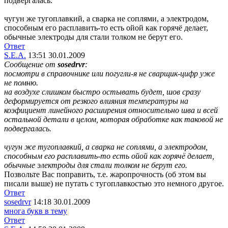
подвергалась.
чугун же тугоплавкий, а сварка не соплями, а электродом,
способным его расплавить-то есть ойой как горячё делает,
обычные электроды для стали толком не берут его.
Ответ
S.E.A.
13:51 30.01.2009
Сообщение от
sosedrvr
:
посмотри в справочнике или погугли-я не сварщик-цифр уже
не помню.
на воздухе слишком быстро остывать будет, шов сразу
деформируется от резкого влияния температуры на
коэфициент линейного расширения относительно шва и всей
остальной детали в целом, которая обработке как таковой не
подвергалась.
чугун же тугоплавкий, а сварка не соплями, а электродом,
способным его расплавить-то есть ойой как горячё делает,
обычные электроды для стали толком не берут его.
Позвольте Вас поправить, т.е. жаропрочность (об этом вы
писали выше) не путать с тугоплавкостью это немного другое.
Ответ
sosedrvr
14:18 30.01.2009
многа букв в тему
Ответ