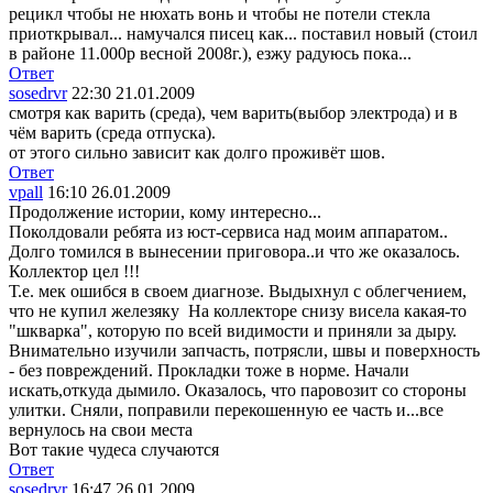
рецикл чтобы не нюхать вонь и чтобы не потели стекла
приоткрывал... намучался писец как... поставил новый (стоил
в районе 11.000р весной 2008г.), езжу радуюсь пока...
Ответ
sosedrvr
22:30 21.01.2009
смотря как варить (среда), чем варить(выбор электрода) и в
чём варить (среда отпуска).
от этого сильно зависит как долго проживёт шов.
Ответ
vpall
16:10 26.01.2009
Продолжение истории, кому интересно...
Поколдовали ребята из юст-сервиса над моим аппаратом..
Долго томился в вынесении приговора..и что же оказалось.
Коллектор цел
!!!
Т.е. мек ошибся в своем диагнозе. Выдыхнул с облегчением,
что не купил железяку
На коллекторе снизу висела какая-то
"шкварка", которую по всей видимости и приняли за дыру.
Внимательно изучили запчасть, потрясли, швы и поверхность
- без повреждений. Прокладки тоже в норме. Начали
искать,откуда дымило. Оказалось, что паровозит со стороны
улитки. Сняли, поправили перекошенную ее часть и...все
вернулось на свои места
Вот такие чудеса случаются
Ответ
sosedrvr
16:47 26.01.2009