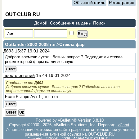
Обычный стиль
Регистрация
OUT-CLUB.RU
Домой
Сообщения за день
Поиск
Outlander 2002-2008 г.в.
>Стекла фар
Д693
15:37 19.01.2024
Доброго времени суток.. Возник вопрос.? Подходят ли стекла
рефлекторной фары на линзованую
Ответ
просто евгений
15:44 19.01.2024
Сообщение от
Д693
:
Доброго времени суток.. Возник вопрос.? Подходят ли стекла
рефлекторной фары на линзованую
Если Вы про Аут 1 , то - нет .
Ответ
Ответ
Up
Powered by vBulletin® Version 3.8.10
Copyright ©2000 - 2026, vBulletin Solutions, Inc. Перевод:
zCarot
Использование материалов сайта разрешается только при условии
размещения активной ссылки на OUT-CLUB.RU
Copyright ©2006 - 2026, WWW.OUT-CLUB.RU