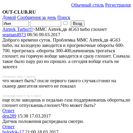
Обычный стиль
Регистрация
OUT-CLUB.RU
Домой
Сообщения за день
Поиск
Airtrek Turbo!!!
>MMC Airtrek,дв 4G63 turbo глохнет
seaman4973
08:56 09.03.2017
Доброго времени суток. Проблемка MMC Airtrek,дв 4G63
turbo, на холодную заводится и прогревочные обороты 600-
700. прогрелась -обороты 300-400,начинаешь трогаться
глохнет. на горячую вобще заводится и сразу глохнет. Сначала
такое было пару раз но прошло. а сегодня вобще ехать не
захотел
Добавлено через 2 минуты
что может быть? после первого такого случая.сгонял на
сканер двигателя ничего не показал
Добавлено через 1 час 6 минут
еще если заводишь и педалью газа поддерживаешь обороты,не
глохнет отпускаешь-глохнет.Что может быть?
Ответ
den289
15:38 17.03.2017
Датчик положения распредвала смотри.
Ответ
holodok-17
21:00 18.03.2017