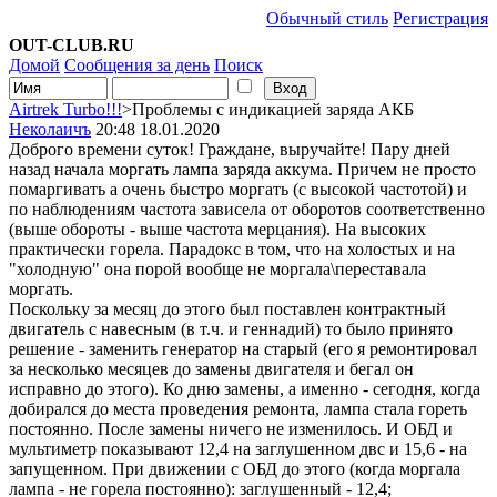
Обычный стиль
Регистрация
OUT-CLUB.RU
Домой
Сообщения за день
Поиск
Airtrek Turbo!!!
>Проблемы с индикацией заряда АКБ
Неколаичъ
20:48 18.01.2020
Доброго времени суток! Граждане, выручайте! Пару дней
назад начала моргать лампа заряда аккума. Причем не просто
помаргивать а очень быстро моргать (с высокой частотой) и
по наблюдениям частота зависела от оборотов соответственно
(выше обороты - выше частота мерцания). На высоких
практически горела. Парадокс в том, что на холостых и на
"холодную" она порой вообще не моргала\переставала
моргать.
Поскольку за месяц до этого был поставлен контрактный
двигатель с навесным (в т.ч. и геннадий) то было принято
решение - заменить генератор на старый (его я ремонтировал
за несколько месяцев до замены двигателя и бегал он
исправно до этого). Ко дню замены, а именно - сегодня, когда
добирался до места проведения ремонта, лампа стала гореть
постоянно. После замены ничего не изменилось. И ОБД и
мультиметр показывают 12,4 на заглушенном двс и 15,6 - на
запущенном. При движении с ОБД до этого (когда моргала
лампа - не горела постоянно): заглушенный - 12,4;