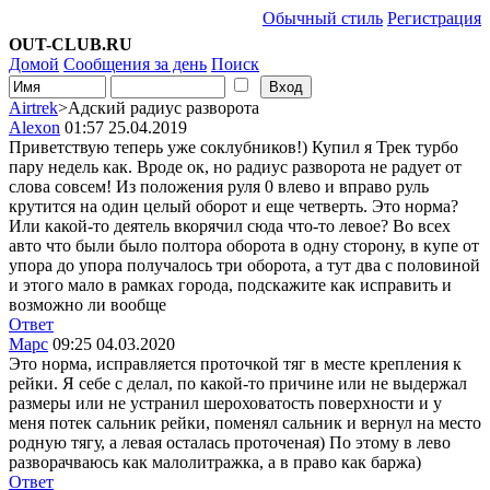
Обычный стиль
Регистрация
OUT-CLUB.RU
Домой
Сообщения за день
Поиск
Airtrek
>Адский радиус разворота
Alexon
01:57 25.04.2019
Приветствую теперь уже соклубников!) Купил я Трек турбо
пару недель как. Вроде ок, но радиус разворота не радует от
слова совсем! Из положения руля 0 влево и вправо руль
крутится на один целый оборот и еще четверть. Это норма?
Или какой-то деятель вкорячил сюда что-то левое? Во всех
авто что были было полтора оборота в одну сторону, в купе от
упора до упора получалось три оборота, а тут два с половиной
и этого мало в рамках города, подскажите как исправить и
возможно ли вообще
Ответ
Mapc
09:25 04.03.2020
Это норма, исправляется проточкой тяг в месте крепления к
рейки. Я себе с делал, по какой-то причине или не выдержал
размеры или не устранил шероховатость поверхности и у
меня потек сальник рейки, поменял сальник и вернул на место
родную тягу, а левая осталась проточеная) По этому в лево
разворачваюсь как малолитражка, а в право как баржа)
Ответ