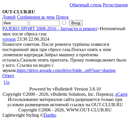
Обычный стиль
Регистрация
OUT-CLUB.RU
Домой
Сообщения за день
Поиск
PAJERO SPORT 2008-2016 - Запчасти и ремонт
>Непонятный
звук после сброса газа
vovson
23:30 22.06.2024
Помогите советом. После ремонта турбины появился
посторонний звук при сбросе газа.Поехал опять к ним
,поменяли картридж.Забрал машину а проблема
осталась.Сказали опять приехать. Прошу помощи,может было
у кого. Ссылка на видео с
звуком.
https://drive.google.com/drive/folde...m9?usp=sharing
Ответ
Up
Powered by vBulletin® Version 3.8.10
Copyright ©2000 - 2026, vBulletin Solutions, Inc. Перевод:
zCarot
Использование материалов сайта разрешается только при
условии размещения активной ссылки на OUT-CLUB.RU
Copyright ©2006 - 2026, WWW.OUT-CLUB.RU
Lightweight Styling ©
Dartho