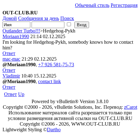
Обычный стиль
Регистрация
OUT-CLUB.RU
Домой
Сообщения за день
Поиск
Outlander Turbo!!!
>Hedgehog-Pykh
Moriaan1990
21:14 02.12.2025
I'm looking for Hedgehog-Pykh, somebody knows how to contact
him?
Ответ
mac-mac
21:29 02.12.2025
@Moriaan1990
,
+7 926 581-75-73
Ответ
Vladimir
10:40 15.12.2025
@Moriaan1990
,
contact link
Ответ
Ответ
Up
Powered by vBulletin® Version 3.8.10
Copyright ©2000 - 2026, vBulletin Solutions, Inc. Перевод:
zCarot
Использование материалов сайта разрешается только при
условии размещения активной ссылки на OUT-CLUB.RU
Copyright ©2006 - 2026, WWW.OUT-CLUB.RU
Lightweight Styling ©
Dartho