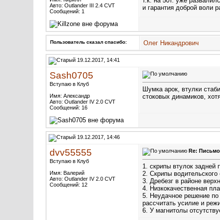
т.к. на 50т. уже развалил
Авто: Outlander III 2.4 CVT
и гарантия доброй воли р
Сообщений: 1
Пользователь сказал cпасибо:
Олег Никандрович
19.12.2017, 14:41
Sash0705
Вступаю в Клуб
Шумка арок, втулки стаб
Имя: Александр
стоковых динамиков, хот
Авто: Outlander IV 2.0 CVT
Сообщений: 16
19.12.2017, 14:46
dvv55555
Re: Письмо
Вступаю в Клуб
1. скрипы втулок задней
Имя: Валерий
2. Скрипы водительского
Авто: Outlander IV 2.0 CVT
3. Дребезг в районе верх
Сообщений: 12
4. Низкокачественная пл
5. Неудачное решение по
рассчитать усилие и реж
6. У магнитолы отсутству