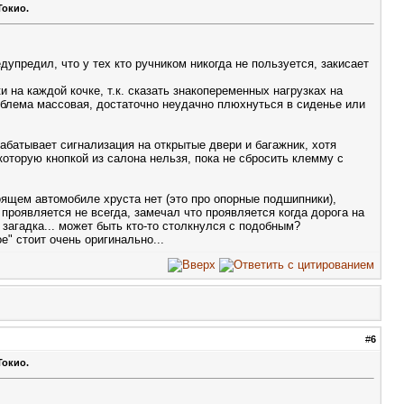
Токио.
дупредил, что у тех кто ручником никогда не пользуется, закисает
 на каждой кочке, т.к. сказать знакопеременных нагрузках на
роблема массовая, достаточно неудачно плюхнуться в сиденье или
абатывает сигнализация на открытые двери и багажник, хотя
оторую кнопкой из салона нельзя, пока не сбросить клемму с
оящем автомобиле хруста нет (это про опорные подшипники),
 проявляется не всегда, замечал что проявляется когда дорога на
а загадка... может быть кто-то столкнулся с подобным?
е" стоит очень оригинально...
#
6
Токио.