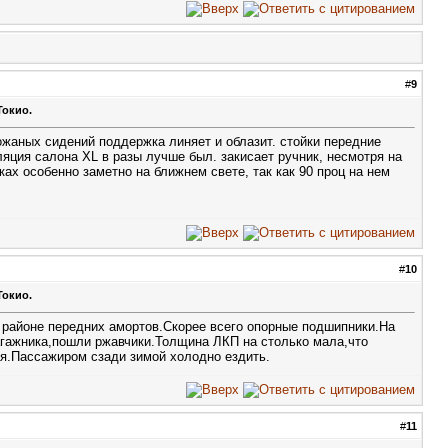
#
9
Токио.
ожаных сидений поддержка линяет и облазит. стойки передние
ляция салона XL в разы лучше был. закисает ручник, несмотря на
ах особенно заметно на ближнем свете, так как 90 проц на нем
#
10
Токио.
в районе передних амортов.Скорее всего опорные подшипники.На
агажника,пошли ржавчики.Толщина ЛКП на столько мала,что
я.Пассажиром сзади зимой холодно ездить.
#
11