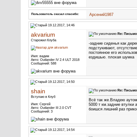
Пользователь сказал cпасибо:
Арсений1987
19.12.2017, 14:46
akvarium
Re: Письмо
Старожил Клуба
-задние сиденья как дере
подстукивают, отсутствие
постоянное его использов
Имя: вадим
ездишью. плохая шумка
Авто: Outlander IV 2.4 ULT 2018
Сообщений: 588
19.12.2017, 14:50
shain
Re: Письмо
Вступаю в Клуб
Всё так же.Владею аутом
Имя: Сергей
5000 т км.задние втулки
Авто: Outlander III 2.0 CVT
боишся лишний раз прико
Сообщений: 3
19.12.2017, 14:54