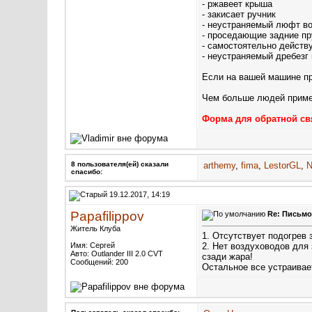
- ржавеет крыша
- закисает ручник
- неустраняемый люфт во
- проседающие задние п
- самостоятельно дейст
- неустраняемый дребезг
Если на вашей машине при
Чем больше людей примет
Форма для обратной св
8 пользователя(ей) сказали
arthemy
,
fima
,
LestorGL
,
N
cпасибо:
19.12.2017, 14:19
Papafilippov
Re: Письмо
Житель Клуба
1. Отсутствует подогрев 
Имя: Сергей
2. Нет воздуховодов для
Авто: Outlander III 2.0 CVT
сзади жара!
Сообщений: 200
Остальное все устраивае