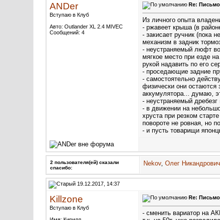
ANDer
Re: Письмо
Вступаю в Клуб
Из личного опыта владен
Авто: Outlander XL 2.4 MIVEC
- ржавеет крыша (в райо
Сообщений: 4
- закисает ручник (пока 
механизм в задник тормо
- неустраняемый люфт вод
мягкое место при езде н
рукой надавить по его сер
- проседающие задние пру
- самостоятельно действ
физически они остаются 
аккумулятора... думаю, 
- неустраняемый дребезг
- в движении на небольшо
хруста при резком старте
повороте не ровная, но п
- и пусть товарищи японц
2 пользователя(ей) сказали
Nekov
,
Олег Никандрови
cпасибо:
19.12.2017, 14:37
Killzone
Re: Письмо
Вступаю в Клуб
- сменить вариатор на АК
Имя: Кирилл