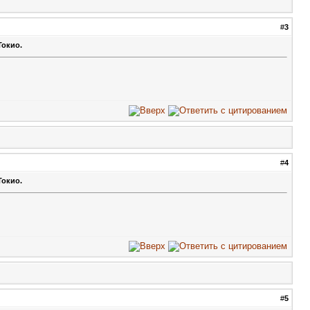
#
3
Токио.
#
4
Токио.
#
5