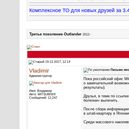
Комплексное ТО для новых друзей за 
Третье поколение Outlander
2012 -
19.12.2017, 12:14
Vladimir
Письмо япо
Администратор
Пока российский офис Mit
о замечательной возможн
результаты).
Имя: Владимир
Авто: MITSUBISHI
Друзья, в теме по ссылке
Сообщений: 12,247
болезни» вылечить.
После сбора информации 
в штаб-квартиру в Япони
Среди массового накопив