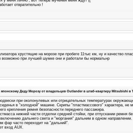
ся у меня лично , вот теперь мучения меня ждут ((
аботает отвратительно !
илизатора хрустящие на морозе при пробеге 11тыс км, ну и качество пл
я возможно при лучшей шумке они и работали бы нормальнр
 японскому Деду Морозу от владельцев Outlander в штаб-квартиру Mitsubishi в 
 подвески при околонулевых или отрицательных температурах окружающег
 сиденья в "холодной" машине. Скрипы "пластмассового" характера, не 
него крепления ремня безопасности переднего пассажира.
астмасса нижней части отделки средней стойки, при отпускании ремня б
 включению дальнего света и "моргания" дальним в одном направлении. 
им фар часто переходит на "дальний".
ет вход AUX.