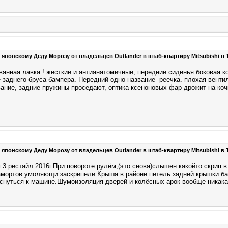
 японскому Деду Морозу от владельцев Outlander в штаб-квартиру Mitsubishi в 
вянная лавка ! жесткие и антианатомичные, передние сиденья боковая к
 заднего бруса-бампера. Передний одно название -реечка. плохая венти
ание, задние пружины проседают, оптика ксеноновых фар дрожит на кочк
 японскому Деду Морозу от владельцев Outlander в штаб-квартиру Mitsubishi в 
 3 рестайл 2016г.При повороте рулём,(это снова)слышен какойто скрип 
 амортов умоляющи заскрипели.Крыша в районе петель задней крышки б
снуться к машине.Шумоизоляция дверей и колёсных арок вообще никака