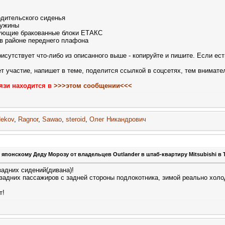
дительского сиденья
ружины
вующие бракованные блоки ЕТАКС
 в районе переднего плафона
сутствует что-либо из описанного выше - копируйте и пишите. Если есть 
 участие, напишет в теме, поделится ссылкой в соцсетях, тем внимате
язи находится в
>>>этом сообщении<<<
ekov
,
Ragnor
,
Sawao
,
steroid
,
Олег Никандрович
 японскому Деду Морозу от владельцев Outlander в штаб-квартиру Mitsubishi в 
задних сидений(дивана)!
 задних пассажиров с задней стороны подлокотника, зимой реально холо
т!