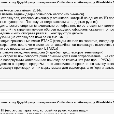
 японскому Деду Морозу от владельцев Outlander в штаб-квартиру Mitsubishi в 
ия Аутом рестайлинг 2014г:
не петель задней двери появилось несколько рыжиков)
не столкнулся, спасибо механику у официала, который на одном из ТО пре
зных суппортах. Поэтому их надо расхаживать, дергая ручник)
ительского сиденья (значительного люфта нет, но есть скрипы и щелчки
а авто) + по гарантии меняли обогрев подушки, официалы сказали что п
едине и нить обогрева рвется... конструктору двойка...
жины (не столкнулся пока за 80 тыс. км...)
ующие бракованные блоки ЕТАКС (трижды меняли по гарантии, иногда ср
закрытыми, после чего включается аварийная сигнализация, выключить к
это все проделки шалунишки ЕТАКСа)
 в районе переднего плафона (+ дребезг дефлекторов вентиляции)
й скорости при повороте руля слышны хруст или потрескивание... на ст
 с повернутыми колесами или при езде по кочкам нет (это про ШРУСы)...
одвеска в порядке, вроде бы... что износилось и просится на замену пок
ы скажут производителя и марку масла для вариатора, а то "оригинально
ч
 японскому Деду Морозу от владельцев Outlander в штаб-квартиру Mitsubishi в 
ПП (что это за паркетник, который на руках носить надо)