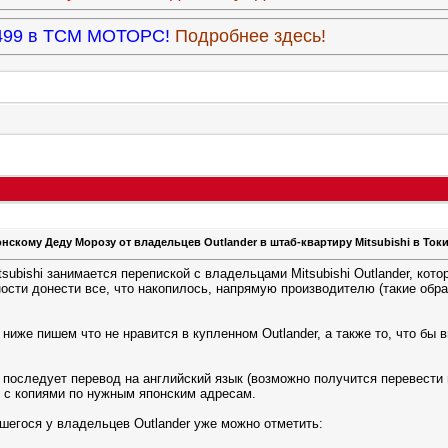
3.499 в ТСМ МОТОРС!
Подробнее здесь!
нскому Деду Морозу от владельцев Outlander в штаб-квартиру Mitsubishi в Токи
subishi занимается перепиской с владельцами Mitsubishi Outlander, кото
ости донести все, что накопилось, напрямую производителю (такие обр
 ниже пишем что не нравится в купленном Outlander, а также то, что бы
последует перевод на английский язык (возможно получится перевести и
и с копиями по нужным японским адресам.
шегося у владельцев Outlander уже можно отметить: