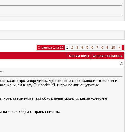
Страница 1 из 10
1
2
3
4
5
6
7
8
9
10
>
Опции темы
Опции просмотра
#
1
о.
рая, кроме противоречивых чувств ничего не приносит, я вспомнил
ащения были в эру Outlander XL и приносили ощутимые
 вы хотели изменить при обновлении модели, какие «детские
 на японский) и отправка письма