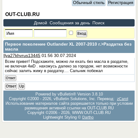
Обычный стиль
Регистрация
OUT-CLUB.RU
Домой
Сообщения за день
Поиск
Первое поколение Outlander XL 2007-2010 г.
>Раздатка без
масла
Ilya27khvrus13445
01:56 30.07.2024
Всем привет! Подскажите, можно ли ехать без масла в раздатке,
не включая 4wD . нахожусь далеко за городом, нет возможности
сейчас залить жижу в раздатку.... Сальник побежал
Ответ
Ответ
Up
Powered by vBulletin® Version 3.8.10
Copyright ©2000 - 2026, vBulletin Solutions, Inc. Перевод:
zCarot
Использование материалов сайта разрешается только при условии
размещения активной ссылки на OUT-CLUB.RU
Copyright ©2006 - 2026, WWW.OUT-CLUB.RU
Lightweight Styling ©
Dartho