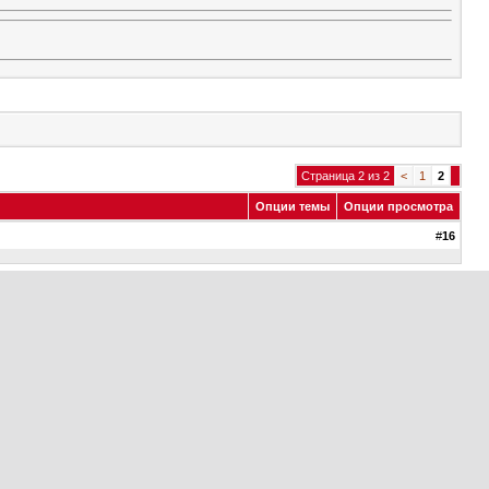
Страница 2 из 2
<
1
2
Опции темы
Опции просмотра
#
16