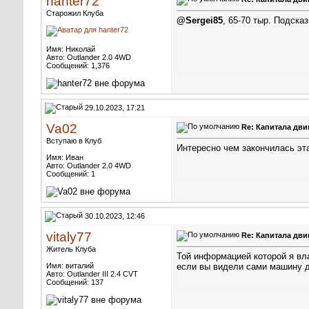
hanter72
Старожил Клуба
@Sergei85
, 65-70 тыр. Подска
Имя: Николай
Авто: Outlander 2.0 4WD
Сообщений: 1,376
29.10.2023, 17:21
Va02
Re: Капитала дви
Вступаю в Клуб
Интересно чем закончилась эта
Имя: Иван
Авто: Outlander 2.0 4WD
Сообщений: 1
30.10.2023, 12:46
vitaly77
Re: Капитала дви
Житель Клуба
Той информацией которой я вл
Имя: виталий
если вы видели сами машину д
Авто: Outlander III 2.4 CVT
Сообщений: 137