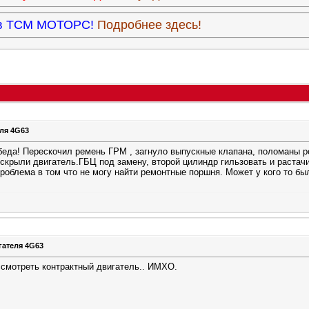
9 в ТСМ МОТОРС!
Подробнее здесь!
ля 4G63
беда! Перескочил ремень ГРМ , загнуло выпускные клапана, поломаны ро
скрыли двигатель.ГБЦ под замену, второй цилиндр гильзовать и растачи
Проблема в том что не могу найти ремонтные поршня. Может у кого то б
гателя 4G63
ссмотреть контрактный двигатель.. ИМХО.