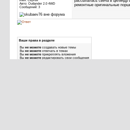
Имя: Сергей
рассыпалась свеча в цилиндр и
Авто: Outlander 2.0 4WD
ремонтные оригинальные поршн
Сообщений: 3
Ваши права в разделе
Вы
не можете
создавать новые темы
Вы
не можете
отвечать в темах
Вы
не можете
прикреплять вложения
Вы
не можете
редактировать свои сообщения
BB коды
Вкл.
Смайлы
Вкл.
[IMG]
код
Вкл.
HTML код
Выкл.
Правила форума
Использовани