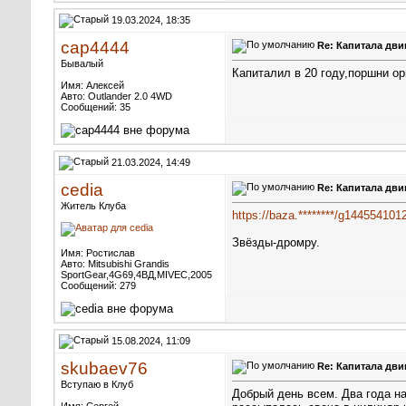
19.03.2024, 18:35
cap4444
Re: Капитала дви
Бывалый
Капиталил в 20 году,поршни ор
Имя: Алексей
Авто: Outlander 2.0 4WD
Сообщений: 35
21.03.2024, 14:49
cedia
Re: Капитала дви
Житель Клуба
https://baza.********/g144554101
Звёзды-дромру.
Имя: Ростислав
Авто: Mitsubishi Grandis
SportGear,4G69,4ВД,MIVEC,2005
Сообщений: 279
15.08.2024, 11:09
skubaev76
Re: Капитала дви
Вступаю в Клуб
Добрый день всем. Два года н