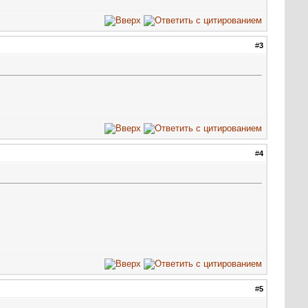
#
3
#
4
#
5