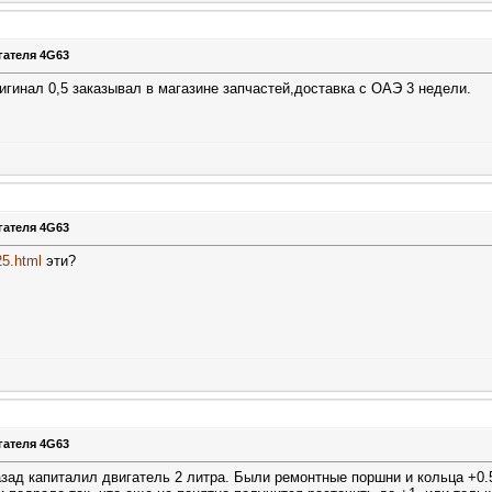
гателя 4G63
игинал 0,5 заказывал в магазине запчастей,доставка с ОАЭ 3 недели.
гателя 4G63
25.html
эти?
гателя 4G63
азад капиталил двигатель 2 литра. Были ремонтные поршни и кольца +0.