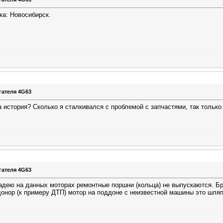
зка: Новосибирск.
гателя 4G63
 история? Сколько я сталкивался с проблемой с запчастями, так только 
гателя 4G63
адею на данных моторах ремонтные поршни (кольца) не выпускаются. Бр
онор (к примеру ДТП) мотор на поддоне с неизвестной машины это шляп