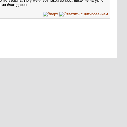
 гильзовать. Но у меня вот такой вопрос, никак не нагуглю
ьма благодарен.
Текущее время:
22:14
. Часовой пояс GMT +3.
а OUT-CLUB.RU