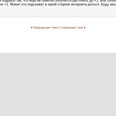
 подрало так, что еще не понятно получится расточить до +1, или только
я +1. Может кто подскажет в какой стороне интернета рыться. Буду вес
«
Предыдущая тема
|
Следующая тема
»
Быстрый переход
Powered by vBulletin® Version 3.8.10
Copyright ©2000 - 2026, vBulletin Solutions, Inc. Перевод:
zCarot
е материалов сайта разрешается только при условии размещения активной ссылки н
Copyright ©2006 - 2026, WWW.OUT-CLUB.RU