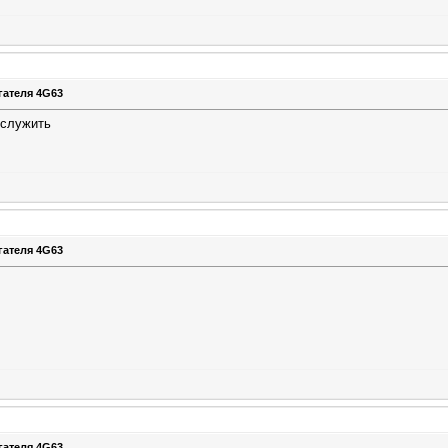
гателя 4G63
бслужить
гателя 4G63
гателя 4G63