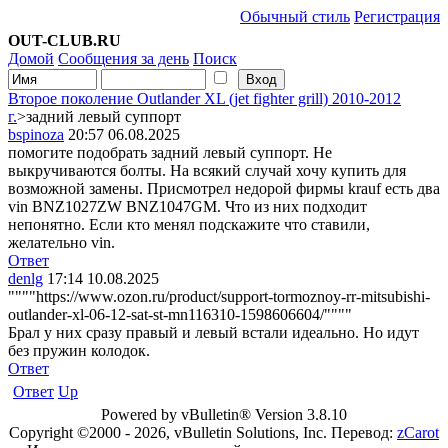
Обычный стиль
Регистрация
OUT-CLUB.RU
Домой
Сообщения за день
Поиск
Второе поколение Outlander XL (jet fighter grill) 2010-2012
г.
>задний левый суппорт
bspinoza
20:57 06.08.2025
помогите подобрать задний левый суппорт. Не
выкручиваются болты. На всякий случай хочу купить для
возможной замены. Присмотрел недорой фирмы krauf есть два
vin BNZ1027ZW BNZ1047GM. Что из них подходит
непонятно. Если кто менял подскажите что ставили,
желательно vin.
Ответ
denlg
17:14 10.08.2025
""""https://www.ozon.ru/product/support-tormoznoy-rr-mitsubishi-
outlander-xl-06-12-sat-st-mn116310-1598606604/""""
Брал у них сразу правый и левый встали идеально. Но идут
без пружин колодок.
Ответ
Ответ
Up
Powered by vBulletin® Version 3.8.10
Copyright ©2000 - 2026, vBulletin Solutions, Inc. Перевод:
zCarot