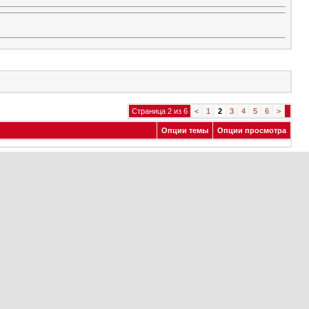
Страница 2 из 6
<
1
2
3
4
5
6
>
Опции темы
Опции просмотра