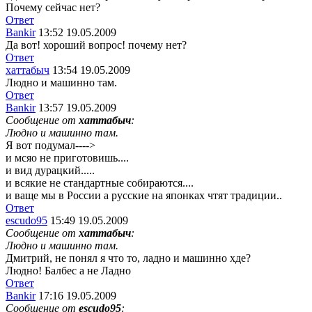
Почему сейчас нет?
Ответ
Bankir
13:52 19.05.2009
Да вот! хороший вопрос! почему нет?
Ответ
хаттабыч
13:54 19.05.2009
Людно и машинно там.
Ответ
Bankir
13:57 19.05.2009
Сообщение от
хаттабыч
:
Людно и машинно там.
Я вот подумал---->
и мсяо не приготовишь....
и вид дурацкий.....
и всякие не стандартные собираются....
и ваще мы в России а русские на японках чтят традиции..
Ответ
escudo95
15:49 19.05.2009
Сообщение от
хаттабыч
:
Людно и машинно там.
Дмитрий, не понял я что то, ладно и машинно хде?
Людно! Балбес а не Ладно
Ответ
Bankir
17:16 19.05.2009
Сообщение от
escudo95
: