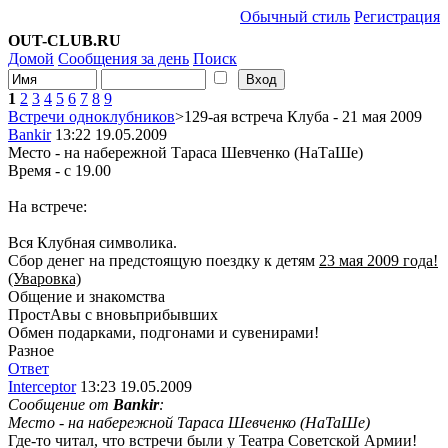
Обычный стиль
Регистрация
OUT-CLUB.RU
Домой
Сообщения за день
Поиск
1
2
3
4
5
6
7
8
9
Встречи одноклубников
>129-ая встреча Клуба - 21 мая 2009
Bankir
13:22 19.05.2009
Место - на набережной Тараса Шевченко (НаТаШе)
Время - с 19.00
На встрече:
Вся Клубная символика.
Сбор денег на предстоящую поездку к детям
23 мая 2009 года!
(Уваровка)
Общение и знакомства
ПростАвы с вновьприбывших
Обмен подарками, подгонами и сувенирами!
Разное
Ответ
Interceptor
13:23 19.05.2009
Сообщение от
Bankir
:
Место - на набережной Тараса Шевченко (НаТаШе)
Где-то читал, что встречи были у Театра Советской Армии!