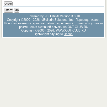
Ответ
Ответ
Up
Powered by vBulletin® Version 3.8.10
Copyright ©2000 - 2026, vBulletin Solutions, Inc. Перевод:
zCarot
Использование материалов сайта разрешается только при условии
размещения активной ссылки на OUT-CLUB.RU
Copyright ©2006 - 2026, WWW.OUT-CLUB.RU
Lightweight Styling ©
Dartho