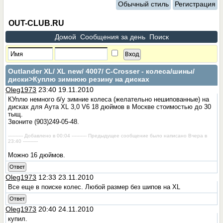
Обычный стиль
Регистрация
OUT-CLUB.RU
Домой
Сообщения за день
Поиск
Outlander XL/ XL new/ 4007/ C-Сrosser - колеса/шины/
диски
>Куплю зимнюю резину на дисках
Oleg1973
23:40 19.11.2010
КУплю немного б/у зимние колеса (желательно нешипованные) на
дисках для Аута XL 3,0 V6 18 дюймов в Москве стоимостью до 30
тыщ.
Звоните (903)249-05-48.
---------- Добавлено в 00:04 ---------- Предыдущее сообщение было написано Вчера в
23:40 ----------
Можно 16 дюймов.
Ответ
Oleg1973
12:33 23.11.2010
Все еще в поиске колес. Любой размер без шипов на XL
Ответ
Oleg1973
20:40 24.11.2010
купил.