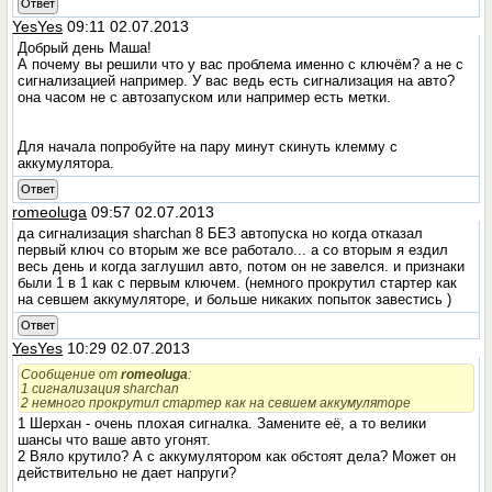
Ответ
YesYes
09:11 02.07.2013
Добрый день Маша!
А почему вы решили что у вас проблема именно с ключём? а не с
сигнализацией например. У вас ведь есть сигнализация на авто?
она часом не с автозапуском или например есть метки.
Для начала попробуйте на пару минут скинуть клемму с
аккумулятора.
Ответ
romeoluga
09:57 02.07.2013
да сигнализация sharchan 8 БЕЗ автопуска но когда отказал
первый ключ со вторым же все работало... а со вторым я ездил
весь день и когда заглушил авто, потом он не завелся. и признаки
были 1 в 1 как с первым ключем. (немного прокрутил стартер как
на севшем аккумуляторе, и больше никаких попыток завестись )
Ответ
YesYes
10:29 02.07.2013
Сообщение от
romeoluga
:
1 сигнализация sharchan
2 немного прокрутил стартер как на севшем аккумуляторе
1 Шерхан - очень плохая сигналка. Замените её, а то велики
шансы что ваше авто угонят.
2 Вяло крутило? А с аккумулятором как обстоят дела? Может он
действительно не дает напруги?