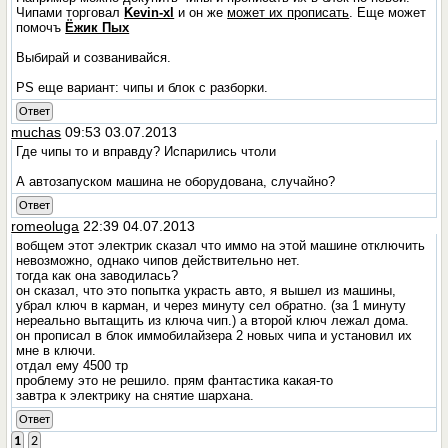
Чипами торговал
Kevin-xl
и он же
может их прописать
. Еще может
помочъ
Ёжик Пых
Выбирай и созванивайся.
PS еще вариант: чипы и блок с разборки.
Ответ
muchas
09:53 03.07.2013
Где чипы то и вправду? Испарились чтоли
А автозапуском машина не оборудована, случайно?
Ответ
romeoluga
22:39 04.07.2013
вобщем этот электрик сказал что иммо на этой машине отключить
невозможно, однако чипов действительно нет.
тогда как она заводилась?
он сказал, что это попытка украсть авто, я вышел из машины,
убрал ключ в карман, и через минуту сел обратно. (за 1 минуту
нереально вытащить из ключа чип.) а второй ключ лежал дома.
он прописал в блок иммобилайзера 2 новых чипа и установил их
мне в ключи.
отдал ему 4500 тр
проблему это не решило. прям фантастика какая-то
завтра к электрику на снятие шархана.
Ответ
1
2