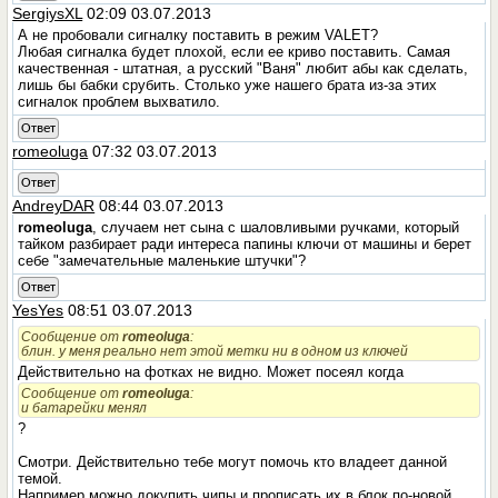
SergiysXL
02:09 03.07.2013
А не пробовали сигналку поставить в режим VALET?
Любая сигналка будет плохой, если ее криво поставить. Самая
качественная - штатная, а русский "Ваня" любит абы как сделать,
лишь бы бабки срубить. Столько уже нашего брата из-за этих
сигналок проблем выхватило.
Ответ
romeoluga
07:32 03.07.2013
Ответ
AndreyDAR
08:44 03.07.2013
romeoluga
, случаем нет сына с шаловливыми ручками, который
тайком разбирает ради интереса папины ключи от машины и берет
себе "замечательные маленькие штучки"?
Ответ
YesYes
08:51 03.07.2013
Сообщение от
romeoluga
:
блин. у меня реально нет этой метки ни в одном из ключей
Действительно на фотках не видно. Может посеял когда
Сообщение от
romeoluga
:
и батарейки менял
?
Смотри. Действительно тебе могут помочь кто владеет данной
темой.
Например можно докупить чипы и прописать их в блок по-новой.