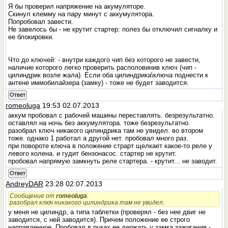
Я бы проверил напряжение на акумуляторе.
Скинул клемму на пару минут с аккумулятора.
Попробовал завести.
Не завелось бы - не крутит стартер: полез бы отключил сигналку и
ее блокировки.
Что до ключей: - внутри каждого чип без которого не завести,
наличие которого легко проверить располовинив ключ (чип -
цилиндрик возле жала). Если оба цилиндрика\ключа поднести к
антене иммобилайзера (замку) - тоже не будет заводится.
Ответ
romeoluga
19:53 02.07.2013
аккум пробовал с рабочей машины переставлять. безрезультатно.
оставлял на ночь без аккумулятора. тоже безрезультатно.
разобрал ключ никакого цилиндрика там не увидел. во втором
тоже. однако 1 работал а другой нет. пробовал много раз.
при повороте ключа в положение страрт щелкает какое-то реле у
левого колена. и гудит бензонасос. стартер не крутит.
пробовал напрямую замкнуть реле стартера. - крутит... не заводит.
Ответ
AndreyDAR
23:28 02.07.2013
Сообщение от
romeoluga
:
разобрал ключ никакого цилиндрика там не увидел.
у меня не цилиндр, а типа таблетки (проверял - без нее двиг не
заводится, с ней заводится). Причем положение ее строго
направленное. Пробовал в руках ее держать у замка зажигания -