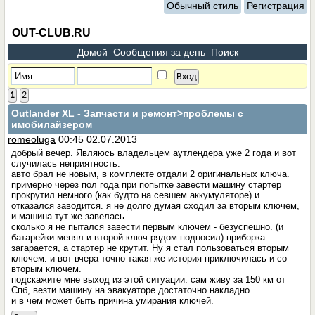
Обычный стиль
Регистрация
OUT-CLUB.RU
Домой
Сообщения за день
Поиск
1
2
Outlander XL - Запчасти и ремонт
>проблемы с
имобилайзером
romeoluga
00:45 02.07.2013
добрый вечер. Являюсь владельцем аутлендера уже 2 года и вот
случилась неприятность.
авто брал не новым, в комплекте отдали 2 оригинальных ключа.
примерно через пол года при попытке завести машину стартер
прокрутил немного (как будто на севшем аккумуляторе) и
отказался заводится. я не долго думая сходил за вторым ключем,
и машина тут же завелась.
сколько я не пытался завести первым ключем - безуспешно. (и
батарейки менял и второй ключ рядом подносил) приборка
загарается, а стартер не крутит. Ну я стал пользоваться вторым
ключем. и вот вчера точно такая же история приключилась и со
вторым ключем.
подскажите мне выход из этой ситуации. сам живу за 150 км от
Спб, везти машину на эвакуаторе достаточно накладно.
и в чем может быть причина умирания ключей.