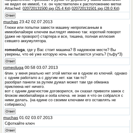
не видел ее иммоб, т.е. он чувствителен к расположению метки
Attached:
020720131500.jpg (25.4 Кб)
020720131501.jpg (28.0 Кб)
Ответ
muchas
23:42 02.07.2013
Глюки или попытки завести машину непрописанным в
иммобилайзере ключем выглядят именно так: короткий поворот
(даже не проворот) стартера и все, тишина, полная иллюзия
севшего аккумулятора.
romeoluga
, где у Вас стоит машина? В надежном месте? Вы
уверены, что её уже которую ночь не пытаются угнать? (тьфу*3)
Ответ
romeoluga
00:58 03.07.2013
блин. у меня реально нет этой метки ни в одном из ключей. однако
с одним работало а с другим нет. как так-то?
разобрал панели за рулем думал может там где обманка
приклеена нет ничего.
вот с одним диагностом договорился, он сказал привезти замок с
блоком имобилайзера и ооба ключа. не знаю я что он собрался с
ними делать. (на едине со своими ключами его оставлять не
собираюсь)
Ответ
muchas
01:02 03.07.2013
Сфоткайте ключ
Ответ