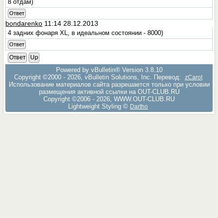
8 отдам)
Ответ
bondarenko
11:14 28.12.2013
4 задних фонаря XL, в идеальном состоянии - 8000)
Ответ
Ответ
Up
Powered by vBulletin® Version 3.8.10
Copyright ©2000 - 2026, vBulletin Solutions, Inc. Перевод:
zCarot
Использование материалов сайта разрешается только при условии
размещения активной ссылки на OUT-CLUB.RU
Copyright ©2006 - 2026, WWW.OUT-CLUB.RU
Lightweight Styling ©
Dartho