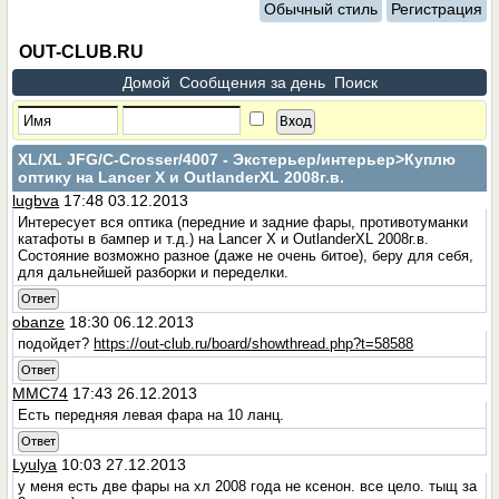
Обычный стиль
Регистрация
OUT-CLUB.RU
Домой
Сообщения за день
Поиск
XL/XL JFG/C-Crosser/4007 - Экстерьер/интерьер
>Куплю
оптику на Lancer X и OutlanderXL 2008г.в.
lugbva
17:48 03.12.2013
Интересует вся оптика (передние и задние фары, противотуманки
катафоты в бампер и т.д.) на Lancer X и OutlanderXL 2008г.в.
Состояние возможно разное (даже не очень битое), беру для себя,
для дальнейшей разборки и переделки.
Ответ
obanze
18:30 06.12.2013
подойдет?
https://out-club.ru/board/showthread.php?t=58588
Ответ
MMC74
17:43 26.12.2013
Есть передняя левая фара на 10 ланц.
Ответ
Lyulya
10:03 27.12.2013
у меня есть две фары на хл 2008 года не ксенон. все цело. тыщ за