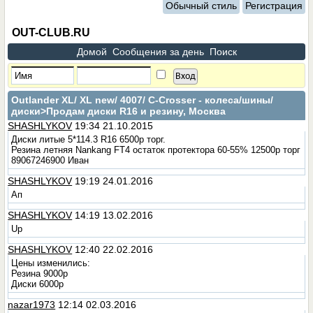
Обычный стиль
Регистрация
OUT-CLUB.RU
Домой
Сообщения за день
Поиск
Outlander XL/ XL new/ 4007/ C-Сrosser - колеса/шины/
диски
>Продам диски R16 и резину, Москва
SHASHLYKOV
19:34 21.10.2015
Диски литые 5*114.3 R16 6500р торг.
Резина летняя Nankang FT4 остаток протектора 60-55% 12500р торг
89067246900 Иван
SHASHLYKOV
19:19 24.01.2016
Ап
SHASHLYKOV
14:19 13.02.2016
Up
SHASHLYKOV
12:40 22.02.2016
Цены изменились:
Резина 9000р
Диски 6000р
nazar1973
12:14 02.03.2016