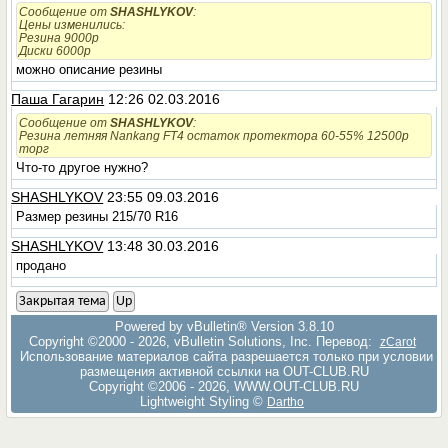
Сообщение от
SHASHLYKOV
:
Цены изменились:
Резина 9000р
Диски 6000р
можно описание резины
Паша Гагарин
12:26 02.03.2016
Сообщение от
SHASHLYKOV
:
Резина летняя Nankang FT4 остаток протектора 60-55% 12500р
торг
Что-то другое нужно?
SHASHLYKOV
23:55 09.03.2016
Размер резины 215/70 R16
SHASHLYKOV
13:48 30.03.2016
продано
Закрытая тема
Up
Powered by vBulletin® Version 3.8.10
Copyright ©2000 - 2026, vBulletin Solutions, Inc. Перевод:
zCarot
Использование материалов сайта разрешается только при условии
размещения активной ссылки на OUT-CLUB.RU
Copyright ©2006 - 2026, WWW.OUT-CLUB.RU
Lightweight Styling ©
Dartho