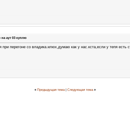
 на аут 03 куплю
 при перегоне со владика.илюх,думаю как у нас.кста,если у тепя есть с
«
Предыдущая тема
|
Следующая тема
»