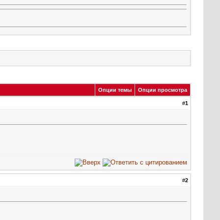
Опции темы
Опции просмотра
#
1
#
2