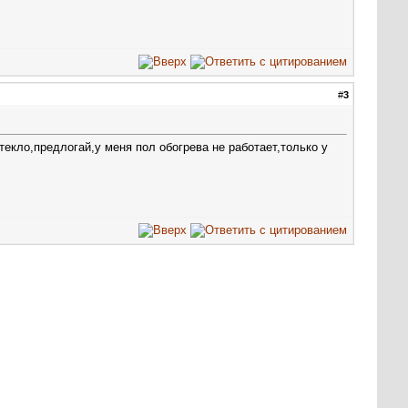
#
3
текло,предлогай,у меня пол обогрева не работает,только у