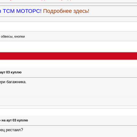
9 в ТСМ МОТОРС!
Подробнее здесь!
 обвесы, кнопки
 аут 03 куплю
ери багажника.
 на аут 03 куплю
ец рестаил?