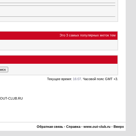
Это 3 самых популярных меток тем
Текущее время:
16:07
. Часовой пояс GMT +3.
а OUT-CLUB.RU
Обратная связь
-
Справка
-
www.out-club.ru
-
Вверх