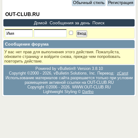
Обычный стиль
Регистрация
OUT-CLUB.RU
Домой
Сообщения за день
Поиск
Сообщение форума
У вас нет прав для выполнения этого действия. Пожалуйста,
обновите страницу и войдите снова, прежде чем попробовать
повторить действие.
Powered by vBulletin® Version 3.8.10
Copyright ©2000 - 2026, vBulletin Solutions, Inc. Перевод:
zCarot
Использование материалов сайта разрешается только при условии
размещения активной ссылки на OUT-CLUB.RU
Copyright ©2006 - 2026, WWW.OUT-CLUB.RU
Lightweight Styling ©
Dartho