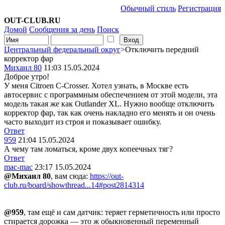
Обычный стиль
Регистрация
OUT-CLUB.RU
Домой
Сообщения за день
Поиск
Центральный федеральный округ
>Отключить передний
корректор фар
Михаил 80
11:03 15.05.2024
Доброе утро!
У меня Citroen C-Crosser. Хотел узнать, в Москве есть
автосервис с программным обеспечением от этой модели, эта
модель такая же как Outlander XL. Нужно вообще отключить
корректор фар, так как очень накладно его менять и он очень
часто выходит из строя и показывает ошибку.
Ответ
959
21:04 15.05.2024
А чему там ломаться, кроме двух копеечных тяг?
Ответ
mac-mac
23:17 15.05.2024
@Михаил 80
, вам сюда:
https://out-
club.ru/board/showthread...14#post2814314
@959
, там ещё и сам датчик: теряет герметичность или просто
стирается дорожка — это ж обыкновенный переменный