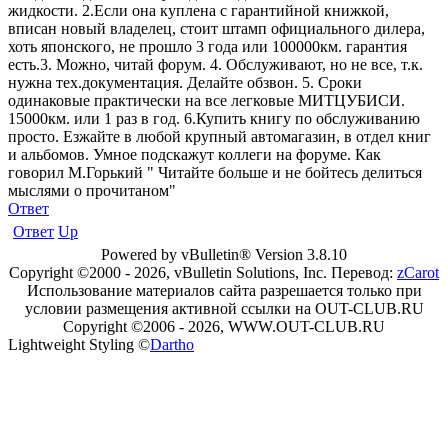
жидкости. 2.Если она куплена с гарантийной книжкой,
вписан новый владелец, стоит штамп официального дилера,
хоть японского, не прошло 3 года или 100000км. гарантия
есть.3. Можно, читай форум. 4. Обслуживают, но не все, т.к.
нужна тех.документация. Делайте обзвон. 5. Сроки
одинаковые практически на все легковые МИТЦУБИСИ.
15000км. или 1 раз в год. 6.Купить книгу по обслуживанию
просто. Езжайте в любой крупный автомагазин, в отдел книг
и альбомов. Умное подскажут коллеги на форуме. Как
говорил М.Горький " Читайте больше и не бойтесь делиться
мыслями о прочитаном"
Ответ
Ответ
Up
Powered by vBulletin® Version 3.8.10
Copyright ©2000 - 2026, vBulletin Solutions, Inc. Перевод:
zCarot
Использование материалов сайта разрешается только при
условии размещения активной ссылки на OUT-CLUB.RU
Copyright ©2006 - 2026, WWW.OUT-CLUB.RU
Lightweight Styling ©
Dartho