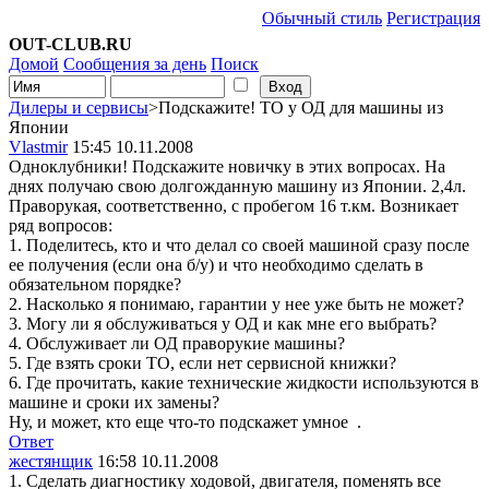
Обычный стиль
Регистрация
OUT-CLUB.RU
Домой
Сообщения за день
Поиск
Дилеры и сервисы
>Подскажите! ТО у ОД для машины из
Японии
Vlastmir
15:45 10.11.2008
Одноклубники! Подскажите новичку в этих вопросах. На
днях получаю свою долгожданную машину из Японии. 2,4л.
Праворукая, соответственно, с пробегом 16 т.км. Возникает
ряд вопросов:
1.
Поделитесь, кто и что делал со своей машиной сразу после
ее получения (если она б/у) и что необходимо сделать в
обязательном порядке?
2.
Насколько я понимаю, гарантии у нее уже быть не может?
3.
Могу ли я обслуживаться у ОД и как мне его выбрать?
4.
Обслуживает ли ОД праворукие машины?
5.
Где взять сроки ТО, если нет сервисной книжки?
6.
Где прочитать, какие технические жидкости используются в
машине и сроки их замены?
Ну, и может, кто еще что-то подскажет умное
.
Ответ
жестянщик
16:58 10.11.2008
1. Сделать диагностику ходовой, двигателя, поменять все