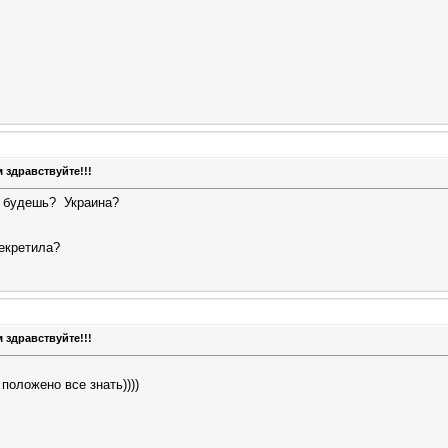
 здравствуйте!!!
ев будешь?
Украина?
секретила?
 здравствуйте!!!
положено все знать))))