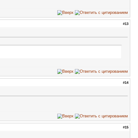
#
13
#
14
#
15