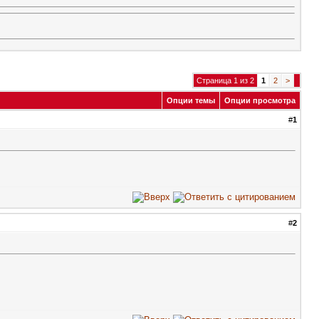
Страница 1 из 2
1
2
>
Опции темы
Опции просмотра
#
1
#
2