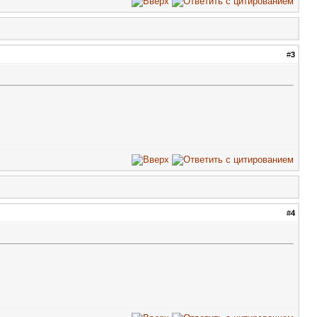
#
3
#
4