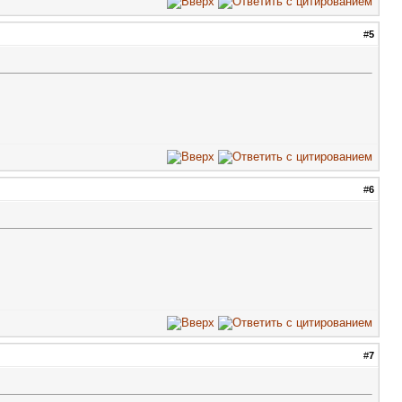
#
5
#
6
#
7