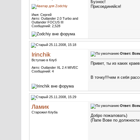
Буэнос!
Присоединяйся!
Имя: Сергей
Авто: Outlander 2.0 Тurbo and
Outlander FOСUS III
Сообщений: 2,528
25.11.2008, 15:18
Irinchik
Ответ: Всем
Вступаю в Клуб
Привет, ты из каких кра
Авто: Outlander XL 2.4 MIVEC
Сообщений: 4
В точку!!!чем я себя рас
25.11.2008, 15:29
Ламик
Ответ: Всем
Старожил Клуба
Добро пожаловать)
(Папе Вове по должности 