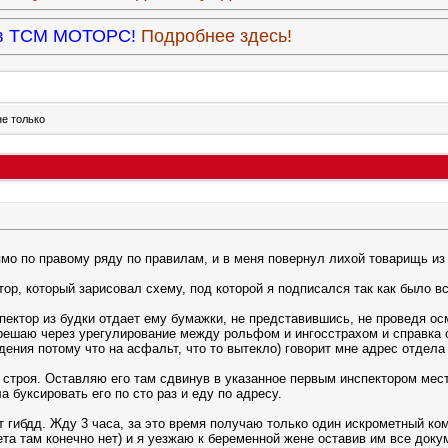
9 в ТСМ МОТОРС!
Подробнее здесь!
не только
мо по правому ряду по правилам, и в меня повернул лихой товарищь из
ор, который зарисовал схему, под которой я подписался так как было вс
пектор из будки отдает ему бумажки, не представившись, не проведя о
 решаю через урегулирование между рольфом и ингосстрахом и справка 
ения потому что на асфальт, что то вытекло) говорит мне адрес отдела 
строя. Оставляю его там сдвинув в указанное первым инспектором место
а буксировать его по сто раз и еду по адресу.
т гибдд. Жду 3 часа, за это время получаю только один искрометный ко