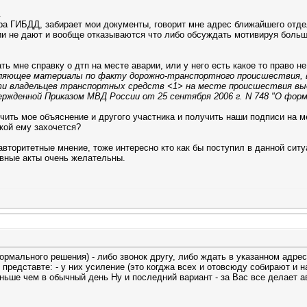
ета там конечно нет) и я уезжаю к беременной жене оставив им все доку
.
ра ГИБДД, забирает мои документы, говорит мне адрес ближайшего отде
и не дают и вообще отказываются что либо обсуждать мотивируя больш
ь мне справку о дтп на месте аварии, или у него есть какое то право 
мляющее материалы по факту дорожно-транспортного происшествия, 
и владельцев транспортных средств <1> на месте происшествия вы
ржденной Приказом МВД России от 25 сентября 2006 г. N 748 "О фор
чить мое объяснение и другого участника и получить наши подписи на м
кой ему захочется?
 авторитетные мнение, тоже интересно кто как бы поступил в данной ситу
вные акты очень желательны.
ормального решения) - либо звонок другу, либо ждать в указанном адре
к представте: - у них усиление (это когджа всех и отовсюду собирают и н
еньше чем в обычный день
Ну и последний вариант - за Вас все делает а