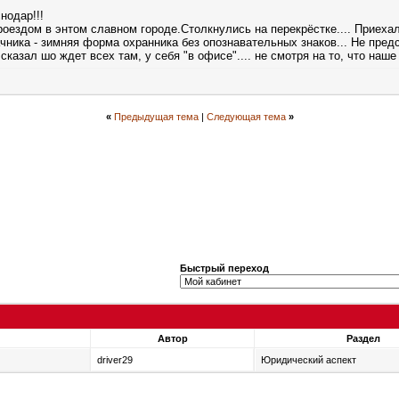
нодар!!!
проездом в энтом славном городе.Столкнулись на перекрёстке.... Приех
ника - зимняя форма охранника без опознавательных знаков... Не предс
казал шо ждет всех там, у себя "в офисе".... не смотря на то, что наше
«
Предыдущая тема
|
Следующая тема
»
Быстрый переход
Автор
Раздел
driver29
Юридический аспект