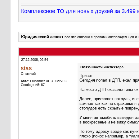
Комплексное ТО для новых друзей за 3.49
Юридический аспект
все что связано с правами автовладельцев и 
27.12.2008, 02:54
stas
Обязанности инспектора.
Опытный
Привет.
Сегодня попал в ДТП, ехал пря
Авто: Outlander XL 3.0 MIVEC
Сообщений: 87
На месте ДТП оказался инспект
Далее, приезжает патруль, инс
важное так как по страховке я
стопудов есть скрытые поврежд
У меня автомобиль выведен из 
в воскресенье и не вижу смысл
По тому адресу вроде как пунк