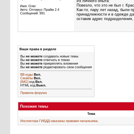
Временное ограничение прав
Из личного опыта:
Повезло, что это не был г. Крас
Имя: Олег
Как-то, пару лет назад, были 
Авто: Оптимус Прайм 2.4
Сообщений: 991
принадлежности и в одежде дач
оставив адрес подразделения, с
Ваши права в разделе
Вы
не можете
создавать новые темы
Вы
не можете
отвечать в темах
Вы
не можете
прикреплять вложения
Вы
не можете
редактировать свои сообщения
BB коды
Вкл.
Смайлы
Вкл.
[IMG]
код
Вкл.
HTML код
Выкл.
Правила форума
Похожие темы
Тема
Инспектора ГИБДД наказаны правами начальника.