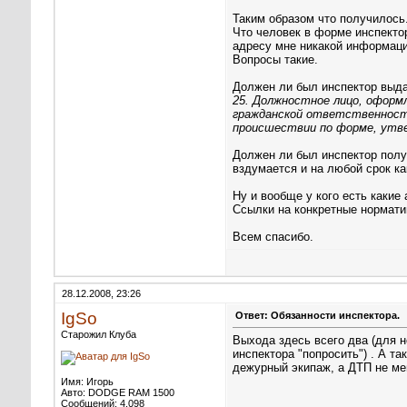
плохо (понос например, а туал
Таким образом что получилось
Что человек в форме инспекто
адресу мне никакой информаци
Вопросы такие.
Должен ли был инспектор выдат
25. Должностное лицо, офор
гражданской ответственност
происшествии по форме, утве
Должен ли был инспектор полу
вздумается и на любой срок ка
Ну и вообще у кого есть какие
Ссылки на конкретные нормати
Всем спасибо.
28.12.2008, 23:26
IgSo
Ответ: Обязанности инспектора.
Старожил Клуба
Выхода здесь всего два (для н
инспектора "попросить")
. А та
дежурный экипаж, а ДТП не м
Имя: Игорь