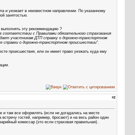
менты.
ла и уезжает в неизвестном направлении. По указанному
ой занятостью.
не выполнять эту рекоммендацию ?
в соответствии с Правилами обязательного страхования
дает участникам ДТП справку о дорожно-транспортном
ме справки о дорожно-транспортном происшествии".
есте происшествия, или он имеет право уезжать куда ему
ации.
#
2
се и там все оформлять (если не догадались на месте
а встречу гостей, например, бросают) и на весь район один
варийный комиссар (это если страховая правильная)
.