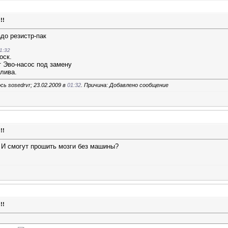
!!
адо резистр-пак
1:32
оск.
т Эво-насос под замену
плива.
ь sosedrvr; 23.02.2009 в
01:32
. Причина: Добавлено сообщение
!!
 И смогут прошить мозги без машины?
!!