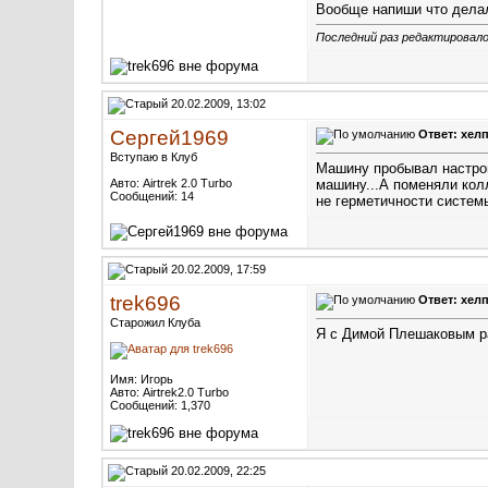
Вообще напиши что делал
Последний раз редактировалос
20.02.2009, 13:02
Сергей1969
Ответ: хелп
Вступаю в Клуб
Машину пробывал настрои
Авто: Airtrek 2.0 Turbo
машину...А поменяли колл
Сообщений: 14
не герметичности системы
20.02.2009, 17:59
trek696
Ответ: хелп
Старожил Клуба
Я с Димой Плешаковым раз
Имя: Игорь
Авто: Airtrek2.0 Turbo
Сообщений: 1,370
20.02.2009, 22:25