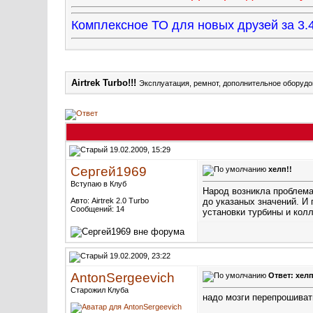
Комплексное ТО для новых друзей за 
Airtrek Turbo!!!
Эксплуатация, ремнот, дополнительное оборудова
19.02.2009, 15:29
Сергей1969
хелп!!
Вступаю в Клуб
Народ возникла проблема 
Авто: Airtrek 2.0 Turbo
до указаных значений. И 
Сообщений: 14
установки турбины и колл
19.02.2009, 23:22
AntonSergeevich
Ответ: хелп
Старожил Клуба
надо мозги перепрошиват