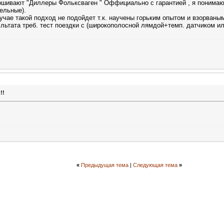
ошивают "Диллеры Фольксваген " Оффициально с гарантией , я понимаю п
ельные).
учае такой подход не подойдет т.к. научены горьким опытом и взорваны
льтата треб. тест поездки с (широкополосной лямдой+темп. датчиком ил
!!
«
Предыдущая тема
|
Следующая тема
»