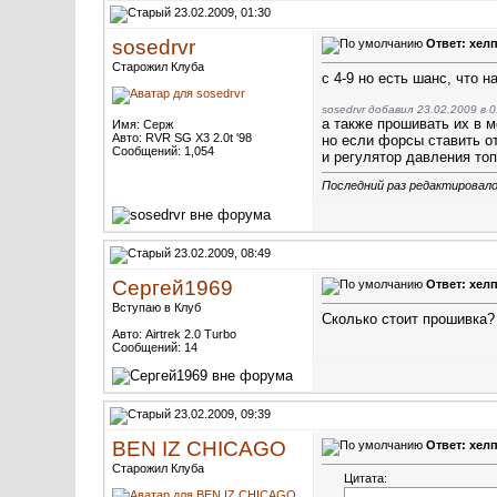
23.02.2009, 01:30
sosedrvr
Ответ: хелп
Старожил Клуба
с 4-9 но есть шанс, что н
sosedrvr добавил 23.02.2009 в 0
а также прошивать их в м
Имя: Серж
Авто: RVR SG X3 2.0t '98
но если форсы ставить о
Сообщений: 1,054
и регулятор давления то
Последний раз редактировалос
23.02.2009, 08:49
Сергей1969
Ответ: хелп
Вступаю в Клуб
Сколько стоит прошивка?
Авто: Airtrek 2.0 Turbo
Сообщений: 14
23.02.2009, 09:39
BEN IZ CHICAGO
Ответ: хелп
Старожил Клуба
Цитата: