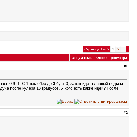
Страница 1 из 2
1
2
>
Опции темы
Опции просмотра
#
1
ен 0.9 -1. С 1 тыс обор до 3 буст 0, затем идет плавный подьем
здуха после кулера 18 градусов. У кого есть какие идеи? После
#
2