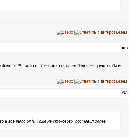
#
13
 было ок!!!! Тоже не стокового, поставил более мощную турбину.
#
14
о и все было ок!!!! Тоже не стокового, поставил более