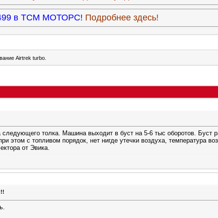
3.499 в ТСМ МОТОРС!
Подробнее здесь!
ние Airtrek turbo.
следующего толка. Машина выходит в буст на 5-6 тыс оборотов. Буст рав
при этом с топливом порядок, нет нигде утечки воздуха, температура во
ектора от Эвика.
!!
ь.