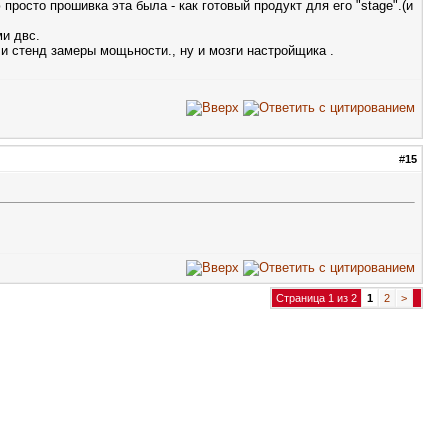
росто прошивка эта была - как готовый продукт для его "stage".(и
ми двс.
и стенд замеры мощьности., ну и мозги настройщика .
#
15
Страница 1 из 2
1
2
>