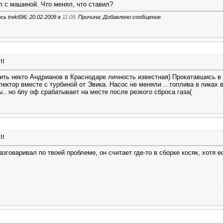
 с машиной. Что менял, что ставил?
ь trek696; 20.02.2009 в
11:09
. Причина: Добавлено сообщение
!!
ть некто Андрианов в Краснодаре личность известная
) Прокатавшись в
ектор вместе с турбиной от Эвика. Насос не меняли ...топлива в пиках 
.. но блу оф срабатывает на месте после резкого сброса газа
(
!!
говаривал по твоей проблеме, он считает где-то в сборке косяк, хотя е