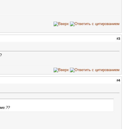
#
3
?
#
4
ме.??