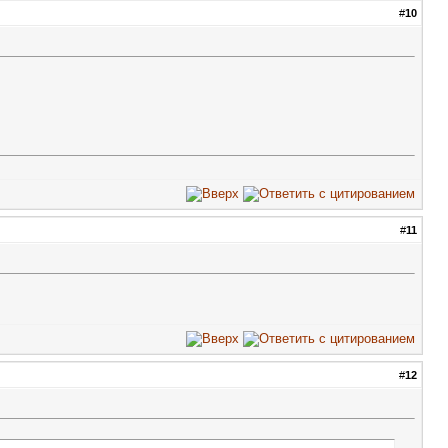
#
10
#
11
#
12