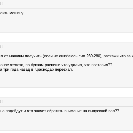
!!
оить машину....
!!
ел от машины получить (если не ошибаюсь сил 260-280), раскажи что за 
вное железо, по буквам распиши что удалил, что поставил??
са три года назад в Краснодар переехал.
!!
на подойдут и что значит обратить внимание на выпускной вал??