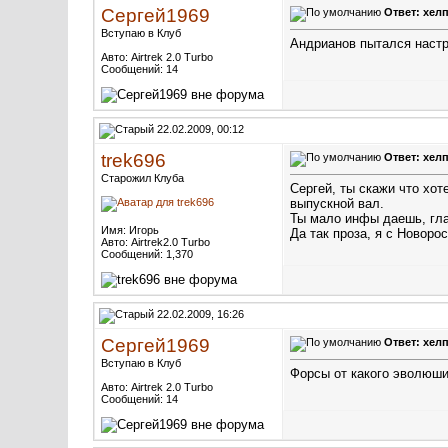
Сергей1969
Ответ: хелп
Вступаю в Клуб
Андрианов пытался настр
Авто: Airtrek 2.0 Turbo
Сообщений: 14
22.02.2009, 00:12
trek696
Ответ: хелп
Старожил Клуба
Сергей, ты скажи что хот
выпускной вал.
Ты мало инфы даешь, гла
Имя: Игорь
Да так проза, я с Новоро
Авто: Airtrek2.0 Turbo
Сообщений: 1,370
22.02.2009, 16:26
Сергей1969
Ответ: хелп
Вступаю в Клуб
Форсы от какого эволюши
Авто: Airtrek 2.0 Turbo
Сообщений: 14